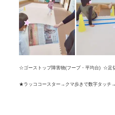
☆ゴーストップ障害物(フープ・平均台) ☆
★ラッココースター→クマ歩きで数字タッチ