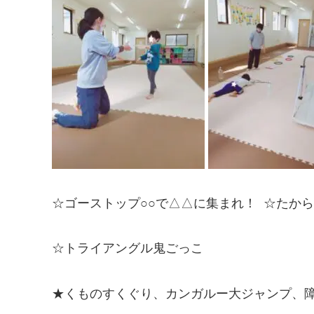
☆ゴーストップ○○で△△に集まれ！ ☆たか
☆トライアングル鬼ごっこ
★くものすくぐり、カンガルー大ジャンプ、