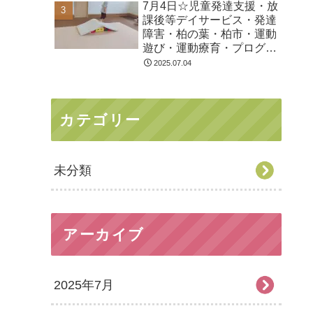
7月4日☆児童発達支援・放
課後等デイサービス・発達
障害・柏の葉・柏市・運動
遊び・運動療育・プログラ
ム・楽しい療育
2025.07.04
カテゴリー
未分類
アーカイブ
2025年7月