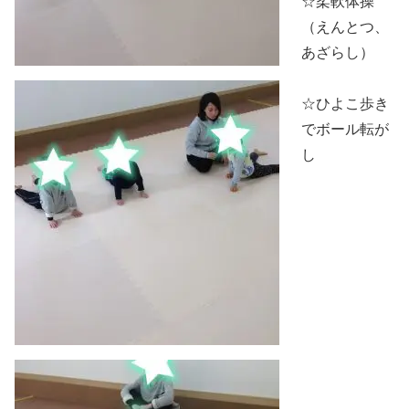
☆柔軟体操
（えんとつ、
あざらし）
☆ひよこ歩き
でボール転が
し