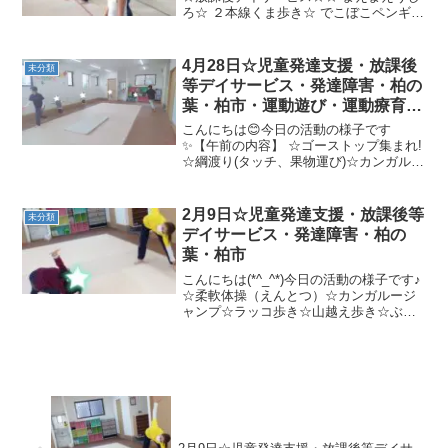
ろ☆ ２本線くま歩き☆ でこぼこペンギン
歩き☆ とび箱ジャンプ
4月28日☆児童発達支援・放課後
未分類
等デイサービス・発達障害・柏の
葉・柏市・運動遊び・運動療育・
プログラム・楽しい療育
こんにちは😊今日の活動の様子です
✨【午前の内容】 ☆ゴーストップ集まれ!
☆綱渡り(タッチ、果物運び)☆カンガルー
ジャンプ、跳び箱ジャンプ☆ピーナツボ
ール引き、ピーナツボール、鉄棒玉乗り
【午後の内容】 ☆二人組柔軟・くぐって
2月9日☆児童発達支援・放課後等
未分類
ジャンプ☆ゴムひも...
デイサービス・発達障害・柏の
葉・柏市
こんにちは(*^_^*)今日の活動の様子です♪
☆柔軟体操（えんとつ）☆カンガルージ
ャンプ☆ラッコ歩き☆山越え歩き☆ぶた
のまるやき☆製作午後☆放課後等デイサ
ービス☆ ☆柔軟体操（えんとつ、かか
し）☆カンガルージャンプ☆ラッコ歩き
☆ひよこ歩...