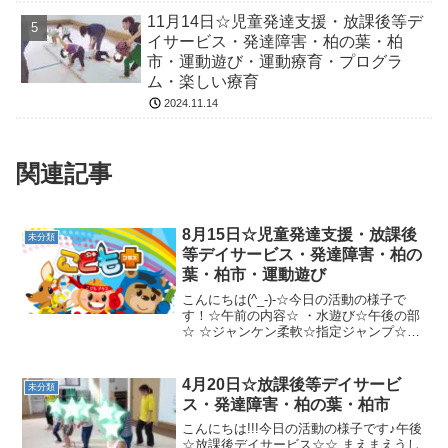
11月14日☆児童発達支援・放課後等デ
イサービス・発達障害・柏の葉・柏
市・運動遊び・運動療育・プログラ
ム・楽しい療育
2024.11.14
関連記事
8月15日☆児童発達支援・放課後
未分類
等デイサービス・発達障害・柏の
葉・柏市・運動遊び
こんにちは(^_-)-☆今日の活動の様子で
す！☆午前の内容☆ ・水遊び☆午後の部
☆ ☆ジャンケン柔軟☆指定ジャンプ☆い
じわるコーンカップ今日もたくさん運動
頑張りましたね！来週も楽しく頑張りま
しょうね（●＾o＾●）
4月20日☆放課後等デイサービ
未分類
ス・発達障害・柏の葉・柏市
こんにちは!!!今日の活動の様子です♪午後
☆放課後デイサービス☆☆ まえまえうし