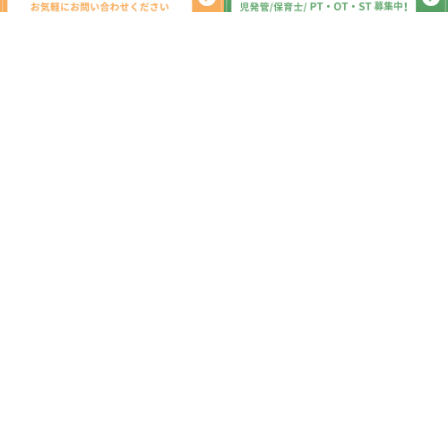
新着記事
7月3日☆児童発達支援・放課後等デイ
サービス・発達障害・柏の葉・柏市・
運動遊び・運動療育・プログラム・楽
しい療育
2025.07.04
7月4日☆児童発達支援・放課後等デイ