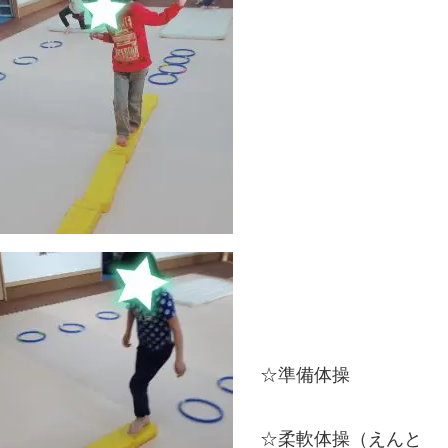
☆準備体操
☆柔軟体操（えんと