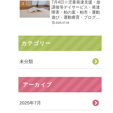
7月4日☆児童発達支援・放
課後等デイサービス・発達
障害・柏の葉・柏市・運動
遊び・運動療育・プログラ
ム・楽しい療育
2025.07.04
カテゴリー
未分類
アーカイブ
2025年7月