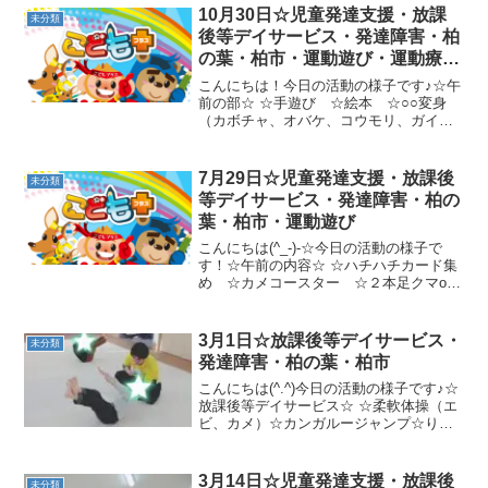
10月30日☆児童発達支援・放課
未分類
後等デイサービス・発達障害・柏
の葉・柏市・運動遊び・運動療
育・プログラム・楽しい療育
こんにちは！今日の活動の様子です♪☆午
前の部☆ ☆手遊び ☆絵本 ☆○○変身
（カボチャ、オバケ、コウモリ、ガイコ
ツ）☆縄越えジャンプ～オバケに気をつ
けて！～☆オバケのしっぽ取り☆2本橋ク
マ歩き→岩渡り→巨大くもの巣くぐり→
7月29日☆児童発達支援・放課後
未分類
カエルジャンプ→山...
等デイサービス・発達障害・柏の
葉・柏市・運動遊び
こんにちは(^_-)-☆今日の活動の様子で
す！☆午前の内容☆ ☆ハチハチカード集
め ☆カメコースター ☆２本足クマor
犬歩き ☆鉄棒 サル ☆トランポリ
ン ☆フープジャンプ ☆ピーナッツボ
ールバランスボール ☆ボール運び凸凹
3月1日☆放課後等デイサービス・
未分類
１本橋 ☆ハンモ...
発達障害・柏の葉・柏市
こんにちは(^.^)今日の活動の様子です♪☆
放課後等デイサービス☆ ☆柔軟体操（エ
ビ、カメ）☆カンガルージャンプ☆りん
ごのぶらさがり☆マット相撲☆前前後ろ
ゲームまた一緒に楽しく遊びましょう！
3月14日☆児童発達支援・放課後
未分類