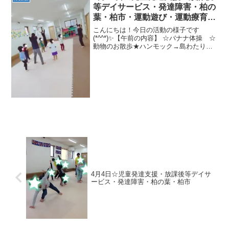
等デイサービス・発達障害・柏の
葉・柏市・運動遊び・運動療育・
プログラム・楽しい療育
こんにちは！今日の活動の様子です
(*^^*)✨【午前の内容】 ☆バナナ体操 ☆
動物のお散歩★ハンモック→島わたり→
カンガルージャンプ→跳び箱5段ポイント
ジャンプ【午後の内容】 ☆アブラハムの
子 ☆指定フープジャンプ ☆障害物じゃ
んけんリ...
4月4日☆児童発達支援・放課後等デイサ
ービス・発達障害・柏の葉・柏市