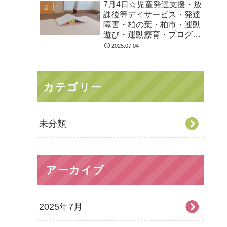
7月4日☆児童発達支援・放
課後等デイサービス・発達
障害・柏の葉・柏市・運動
遊び・運動療育・プログラ
ム・楽しい療育
2025.07.04
カテゴリー
未分類
アーカイブ
2025年7月