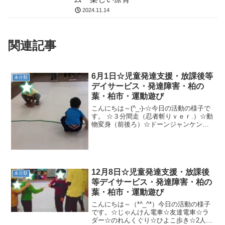
2024.11.14
関連記事
6月1日☆児童発達支援・放課後等
未分類
デイサービス・発達障害・柏の
葉・柏市・運動遊び
こんにちは～(^_-)-☆今日の活動の様子で
す。 ☆３分間走（忍者斬りｖｅｒ.）☆動
物変身（前後ろ）☆ドーンジャンケン
（クモ歩き→ラッコ歩き→忍者歩き→カ
ンガルージャンプ）☆☆午後の様子☆☆
☆壁たいそう☆壁倒立☆クマ歩き☆鉄棒
☆しっぽとり...
12月8日☆児童発達支援・放課後
未分類
等デイサービス・発達障害・柏の
葉・柏市・運動遊び
こんにちは～（*^_^*）今日の活動の様子
です。☆じゃんけん電車☆友達電車☆ラ
ダー☆のれんくぐり☆ひよこ歩き☆2人で