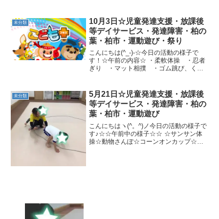
2本橋☆午後の活動の様子☆☆柔軟体操☆
忍者歩き☆カンガルーカップタッチ☆凸
凹ワニ歩き☆トランポリン☆小波ジャン
10月3日☆児童発達支援・放課後
未分類
プまた楽しく運...
等デイサービス・発達障害・柏の
葉・柏市・運動遊び・祭り
こんにちは(^_-)-☆今日の活動の様子で
す！☆午前の内容☆ ・柔軟体操 ・忍者
ぎり ・マット相撲 ・ゴム跳び、くぐ
り ・ジグザグゴーストップ・クモの巣
くぐり ・しまわたり ・とび箱２段
（鉄棒ぶらさがり）・グーパージャンプ
5月21日☆児童発達支援・放課後
未分類
（カンガルージャン...
等デイサービス・発達障害・柏の
葉・柏市・運動遊び
こんにちはヽ(^。^)ノ今日の活動の様子で
す♪☆☆午前中の様子☆☆ ☆サンサン体
操☆動物さんぽ☆コーンオンカップ☆ワ
ニ歩き・2本橋クマ・ジグザグカンガル
ー・レスキュー・サルキック☆中当て
☆☆午後の様子☆☆ ☆あしきり（タカと
ヘビ）☆まねっこ...