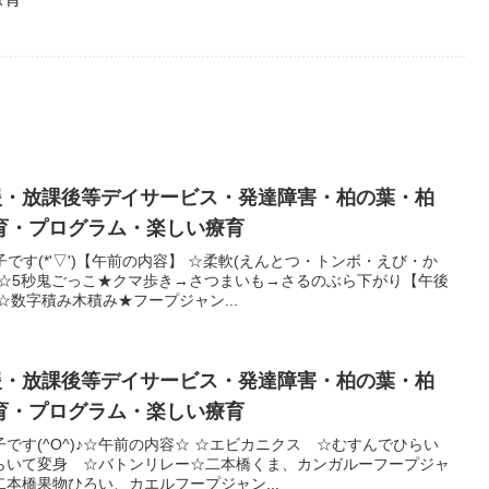
支援・放課後等デイサービス・発達障害・柏の葉・柏
育・プログラム・楽しい療育
です(*'▽')【午前の内容】 ☆柔軟(えんとつ・トンボ・えび・か
き☆5秒鬼ごっこ★クマ歩き→さつまいも→さるのぶら下がり【午後
☆数字積み木積み★フープジャン...
支援・放課後等デイサービス・発達障害・柏の葉・柏
育・プログラム・楽しい療育
です(^O^)♪☆午前の内容☆ ☆エビカニクス ☆むすんでひらい
らいて変身 ☆バトンリレー☆二本橋くま、カンガルーフープジャ
本橋果物ひろい、カエルフープジャン...