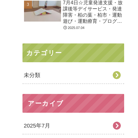
7月4日☆児童発達支援・放
課後等デイサービス・発達
障害・柏の葉・柏市・運動
遊び・運動療育・プログラ
ム・楽しい療育
2025.07.04
カテゴリー
未分類
アーカイブ
2025年7月