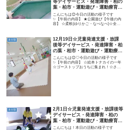
等デイサービス・発達障害・柏の
葉・柏市・運動遊び・運動療育・
プログラム・楽しい療育
こんにちは😊今日の活動の様子です
✨【午前の内容】 ★公園遊び【午後の内
容】 ☆柔軟(ゆりかご・なべなべ)☆全員
で忍者切り☆フープジャンプ→ボールシ
ュート★スカーフ地球周り→サツマイモ
忍者切り→フープ渡し→トランポリンボ
12月19日☆児童発達支援・放課
未分類
ール壁当て今日もたくさ...
後等デイサービス・発達障害・柏
の葉・柏市・運動遊び・運動療
育・プログラム・楽しい療育
こんにちは😊♡今日の活動の様子です
✨【午前の内容】 ☆絵本トナカイの一年
☆ゴーストップおうちに集まれ！☆さつ
まいもゴロゴロ柔軟(えび、かめ、かたつ
むり) ☆スカーフキャッチ☆サンタの荷
造り★トランポリン５回、カンガルージ
ャンプでコーン...
2月1日☆児童発達支援・放課後等
未分類
デイサービス・発達障害・柏の
葉・柏市・運動遊び・運動療育・
プログラム・楽しい療育
こんにちは！本日の活動の様子です