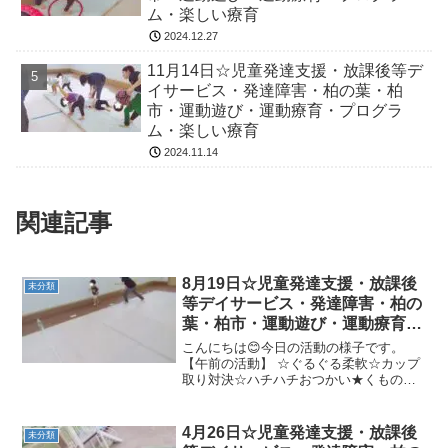
ム・楽しい療育
2024.12.27
11月14日☆児童発達支援・放課後等デ
イサービス・発達障害・柏の葉・柏
市・運動遊び・運動療育・プログラ
ム・楽しい療育
2024.11.14
関連記事
8月19日☆児童発達支援・放課後
未分類
等デイサービス・発達障害・柏の
葉・柏市・運動遊び・運動療育・
プログラム・楽しい療育
こんにちは😊今日の活動の様子です。
【午前の活動】 ☆ぐるぐる柔軟☆カップ
取り対決☆ハチハチおつかい★くもの巣
ジグザグカンガルー→ボール運び→フー
プウシガエル→かえるのひと休み→ポイ
ントジャンプ【午後の活動】 ☆色指定ス
4月26日☆児童発達支援・放課後
未分類
タートストップ☆フープ...