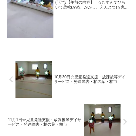
(^▽^)/【午前の内容】 ☆むすんでひら
いて柔軟(かめ、かかし、えんとつ)☆鬼ご
っこ〜5秒で脱出ゲーム〜☆大根抜き★魔
法のじゅうたん→さつまいもゴロゴロ→
二本橋くま→猿のぶら下がり★カメコー
スター→マッ...
10月30日☆児童発達支援・放課後等デイ
サービス・発達障害・柏の葉・柏市
11月1日☆児童発達支援・放課後等デイサ
ービス・発達障害・柏の葉・柏市