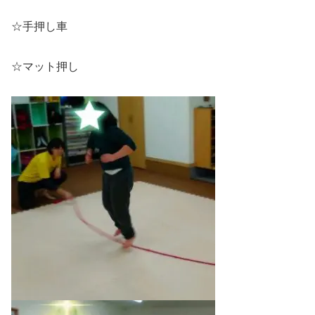
☆手押し車
☆マット押し