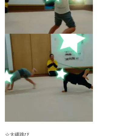
☆大縄跳び