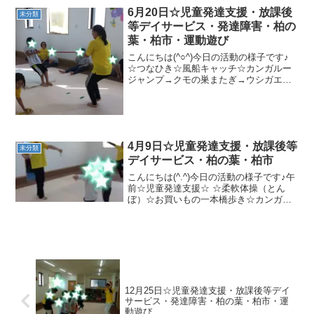
ロ
6月20日☆児童発達支援・放課後
未分類
等デイサービス・発達障害・柏の
☆うま...
葉・柏市・運動遊び
こんにちは(^○^)今日の活動の様子です♪
☆つなひき☆風船キャッチ☆カンガルー
ジャンプ→クモの巣またぎ→ウシガエル
ジャンプ→跳び箱昇り降り☆さつまいも
ゴロゴロ→ラッコくもの巣くぐり→あざ
らし歩き→前回り→風船バレー今日もた
くさん運動しまし...
4月9日☆児童発達支援・放課後等
未分類
デイサービス・柏の葉・柏市
こんにちは(^.^)今日の活動の様子です♪午
前☆児童発達支援☆ ☆柔軟体操（とん
ぼ）☆お買いもの一本橋歩き☆カンガル
ージャンプ☆跳び箱ジャンプ午後☆放課
後デイサービス☆ ☆準備体操☆柔軟体
操（ひこうき）☆2本線クマ歩き☆カンガ
ルージャ...
12月25日☆児童発達支援・放課後等デイ
サービス・発達障害・柏の葉・柏市・運
動遊び