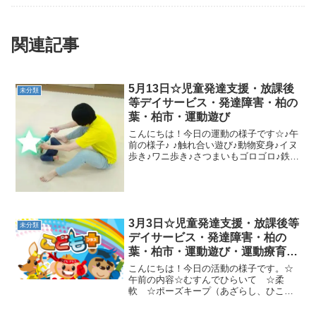
関連記事
5月13日☆児童発達支援・放課後
未分類
等デイサービス・発達障害・柏の
葉・柏市・運動遊び
こんにちは！今日の運動の様子です☆♪午
前の様子♪ ♪触れ合い遊び♪動物変身♪イヌ
歩き♪ワニ歩き♪さつまいもゴロゴロ♪鉄棒
ぶら下がり♪フープ渡り♪一本橋歩き♪コー
ンオンカップ♪ジャングルジム☆☆午後の
様子☆☆ ☆柔軟体操☆カンガルージャン
プ☆...
3月3日☆児童発達支援・放課後等
未分類
デイサービス・発達障害・柏の
葉・柏市・運動遊び・運動療育・
プログラム・楽しい療育
こんにちは！今日の活動の様子です。☆
午前の内容☆むすんでひらいて ☆柔
軟 ☆ポーズキープ（あざらし、ひこう
き、とんぼ ☆リトミック ☆長いもゴ
ロゴ