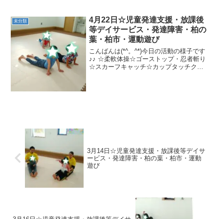
ンオンカップ)→フープジャンプ→跳び箱
(ポイントジャンプ)【午後の内容】 ☆く
ぐってジャンプ・ジグザグくぐりぬけ☆
4月22日☆児童発達支援・放課後
未分類
ぼうた...
等デイサービス・発達障害・柏の
葉・柏市・運動遊び
こんばんは(*^。^*)今日の活動の様子です
♪♪ ☆柔軟体操☆ゴーストップ・忍者斬り
☆スカーフキャッチ☆カップタッチクマ
歩き☆クモの巣くぐりワニ歩き☆あざら
し玉入れ☆レスキュー☆豚の丸焼き☆グ
ーパージャンプまた一緒に楽しく運動し
ましょうヽ(...
3月14日☆児童発達支援・放課後等デイサ
ービス・発達障害・柏の葉・柏市・運動
遊び