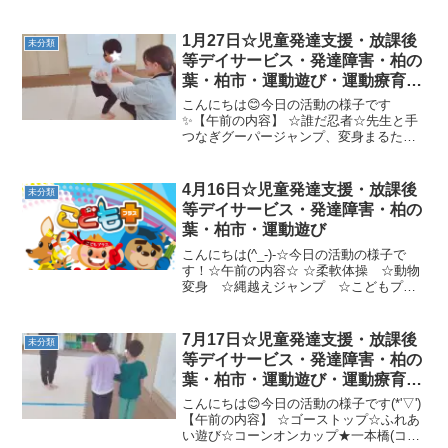
1月27日☆児童発達支援・放課後
未分類
等デイサービス・発達障害・柏の
葉・柏市・運動遊び・運動療育・
プログラム・楽しい療育
こんにちは😊今日の活動の様子です
✨【午前の内容】 ☆誰だ忍者☆先生と手
つなぎグーパージャンプ、変身まるた
★(色指定)あざらしカップタッチ→フープ
ジャンプ→凸凹サツマイモ→スズメのひ
と休み→前回り【午後の内容】 ☆旗あげ
4月16日☆児童発達支援・放課後
未分類
☆ドーンジャンケン☆カ...
等デイサービス・発達障害・柏の
葉・柏市・運動遊び
こんにちは(^_-)-☆今日の活動の様子で
す！☆午前の内容☆ ☆柔軟体操 ☆動物
変身 ☆縄越えジャンプ ☆こどもプラ
ス神輿ボール運び☆ラダー→忍者歩き→
鉄棒カーテンくぐり→平均台一本橋→マ
ットごえ☆午後の内容☆ ☆しっぽとり☆
7月17日☆児童発達支援・放課後
未分類
カップタッチ→...
等デイサービス・発達障害・柏の
葉・柏市・運動遊び・運動療育・
プログラム・楽しい療育
こんにちは😊今日の活動の様子です(*'▽')
【午前の内容】 ☆ゴーストップ☆ふれあ
い遊び☆コーンオンカップ★一本橋(コー