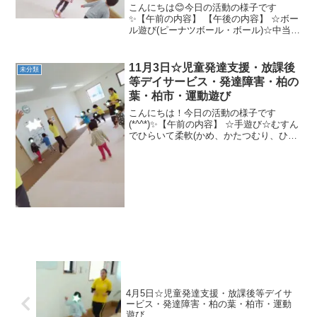
プログラム・楽しい療育
こんにちは😊今日の活動の様子です
✨【午前の内容】 【午後の内容】 ☆ボー
ル遊び(ピーナツボール・ボール)☆中当て
一本橋☆マット遊び（逆さロケット・押
し相撲）☆トランポリン、跳び箱今日も
たくさん運動しました(*^_^*)来週も頑張
11月3日☆児童発達支援・放課後
未分類
りましょう🎵
等デイサービス・発達障害・柏の
葉・柏市・運動遊び
こんにちは！今日の活動の様子です
(*^^*)✨【午前の内容】 ☆手遊び☆むすん
でひらいて柔軟(かめ、かたつむり、ひこ
うき、かかし)☆ゴーストップ色指定☆コ
ーンオンカップ★亀コースター、さつま
いもゴロゴロ、カンガルージャンプ、ト
ランポリン【午...
4月5日☆児童発達支援・放課後等デイサ
ービス・発達障害・柏の葉・柏市・運動
遊び