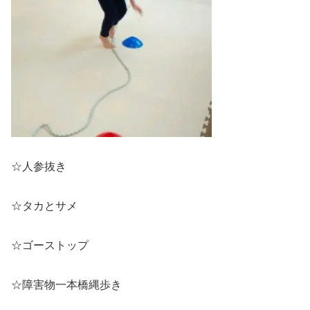
☆人参抜き
☆タカとサメ
☆ゴーストップ
☆障害物一本橋縄歩き