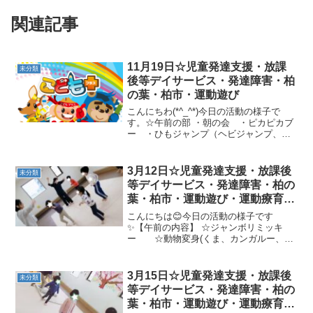
関連記事
11月19日☆児童発達支援・放課
未分類
後等デイサービス・発達障害・柏
の葉・柏市・運動遊び
こんにちわ(*^_^*)今日の活動の様子で
す。☆午前の部 ・朝の会 ・ピカピカブ
ー ・ひもジャンプ（ヘビジャンプ、ひ
もくぐり、もしもしへびさん）・魔法の
じゅうたん（おつかい）☆トンネルくぐ
り→ワニ歩き→色選び一本橋（ひも）→
3月12日☆児童発達支援・放課後
未分類
フープジャンプ（...
等デイサービス・発達障害・柏の
葉・柏市・運動遊び・運動療育・
プログラム・楽しい療育
こんにちは😊今日の活動の様子です
✨【午前の内容】 ☆ジャンボリミッキ
ー ☆動物変身(くま、カンガルー、カ
エル)+柔軟 ☆５秒鬼ごっこ★カンガル
ージャンプ、トランポリンかけっこ、バ
ランス平均台【午後の内容】 ☆ジャンケ
3月15日☆児童発達支援・放課後
未分類
ン柔軟 ☆大根引っこ抜...
等デイサービス・発達障害・柏の
葉・柏市・運動遊び・運動療育・