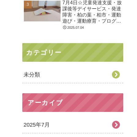
7月4日☆児童発達支援・放
課後等デイサービス・発達
障害・柏の葉・柏市・運動
遊び・運動療育・プログラ
ム・楽しい療育
2025.07.04
カテゴリー
未分類
アーカイブ
2025年7月