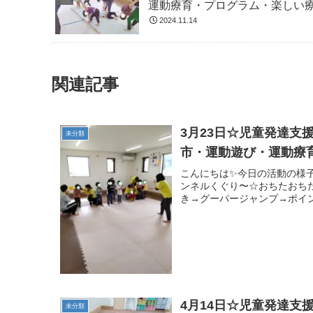
運動療育・プログラム・楽しい
2024.11.14
関連記事
3月23日☆児童発達
未分類
市・運動遊び・運動療
こんにちは✨今日の活動の様子
ンネルくぐり〜☆おちたおち
き→グーパージャンプ→ポイン
4月14日☆児童発達
未分類