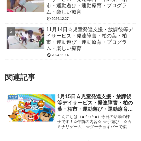
市・運動遊び・運動療育・プログラ
ム・楽しい療育
2024.12.27
11月14日☆児童発達支援・放課後等デ
イサービス・発達障害・柏の葉・柏
市・運動遊び・運動療育・プログラ
ム・楽しい療育
2024.11.14
関連記事
1月15日☆児童発達支援・放課後
未分類
等デイサービス・発達障害・柏の
葉・柏市・運動遊び・運動療育・
プログラム・楽しい療育
こんにちは（●＾o＾●）今日の活動の様
子です！✩午前の内容☆ ☆手遊び ☆カ
ミナリゲーム ☆グーチョキパーで柔軟
☆ゴーストップ～集まれ！～ ☆カメコ
ースター・ラッココースター☆ワニ歩き