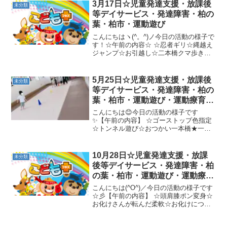
→トンネルくぐり→ジグザグフープジャ
3月17日☆児童発達支援・放課後
未分類
ンプ→島渡り→トラン...
等デイサービス・発達障害・柏の
葉・柏市・運動遊び
こんにちはヽ(^。^)ノ今日の活動の様子で
す！☆午前の内容☆ ☆忍者ギリ☆縄越え
ジャンプ☆お引越し☆二本橋クマ歩き→
アザラシ歩き→鉄棒サルキック☆グーパ
ージャンプ→ウシガエルジャンプ→跳び
箱３段★午後の内容★ ★ゴーストップ★
5月25日☆児童発達支援・放課後
未分類
グーパージャン...
等デイサービス・発達障害・柏の
葉・柏市・運動遊び・運動療育・
プログラム・楽しい療育
こんにちは😊今日の活動の様子です
✨【午前の内容】 ☆ゴーストップ色指定
☆トンネル遊び☆おつかい一本橋★一本
橋→バランスストーン→バランスパット
→トランポリン【午後の内容】 ☆スクワ
ット→風船タッチ☆ジャンケングリコ☆
10月28日☆児童発達支援・放課
未分類
だるまさんが転んだ(動物...
後等デイサービス・発達障害・柏
の葉・柏市・運動遊び・運動療
育・プログラム・楽しい療育
こんにちは(^O^)／今日の活動の様子です
☆彡【午前の内容】 ☆頭肩膝ポン変身☆
お化けさんが転んだ柔軟☆お化けにつか
まるぞ！スタートストップ☆ゴーストッ
プ○△□☆キャンディ運び☆ジャガイモご