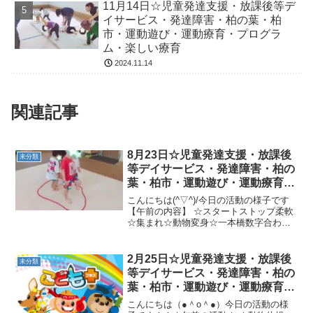
11月14日☆児童発達支援・放課後等デ
イサービス・発達障害・柏の葉・柏
市・運動遊び・運動療育・プログラ
ム・楽しい療育
2024.11.14
関連記事
8月23日☆児童発達支援・放課後
未分類
等デイサービス・発達障害・柏の
葉・柏市・運動遊び・運動療育・
プログラム・楽しい療育
こんにちは(^▽^)/今日の活動の様子です
【午前の内容】 ☆スタートストップ柔軟
☆集まれ☆動物変身☆一本橋数字合わせ
★凸凹さつまいもゴロゴロ、わにある
き、鉄棒猿ブランコ【午後の内容】 ☆ゴ
ーストップ☆数字あわせ★色指定忍者歩
2月25日☆児童発達支援・放課後
未分類
き→色指定ジャン...
等デイサービス・発達障害・柏の
葉・柏市・運動遊び・運動療育・
プログラム・楽しい療育
こんにちは（●＾o＾●）今日の活動の様