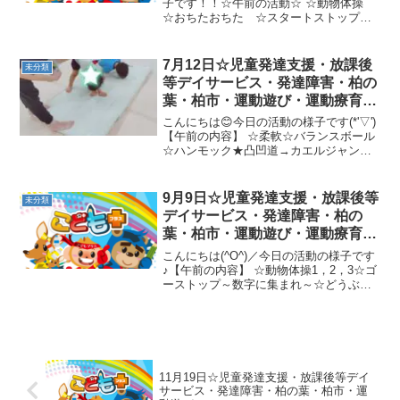
子です！！☆午前の活動☆ ☆動物体操
☆おちたおちた ☆スタートストップ鈴
鳴らし☆くもの巣ジャンプORくぐり風船
タッチ☆カメコースター、のれんくぐ
り、凸凹さつまいもかかしポーズ、ラダ
7月12日☆児童発達支援・放課後
未分類
ーグーパージャンプ、...
等デイサービス・発達障害・柏の
葉・柏市・運動遊び・運動療育・
プログラム・楽しい療育
こんにちは😊今日の活動の様子です(*'▽')
【午前の内容】 ☆柔軟☆バランスボール
☆ハンモック★凸凹道→カエルジャンプ
→ウシガエルジャンプ→跳び箱【午後の
内容】 ☆いぬバランス、くま相撲☆フー
プジャンプ→スクーターおし☆平均台鬼
9月9日☆児童発達支援・放課後等
未分類
ごっこ★ジグ...
デイサービス・発達障害・柏の
葉・柏市・運動遊び・運動療育・
プログラム・楽しい療育
こんにちは(^O^)／今日の活動の様子です
♪【午前の内容】 ☆動物体操1，2，3☆ゴ
ーストップ～数字に集まれ～☆どうぶつ
へんしん（くま カンガルー かめ）☆
へびじゃんぷ☆数字合わせ★フープグー
パージャンプ（カメコースター）→バラ
ンスボールキ...
11月19日☆児童発達支援・放課後等デイ
サービス・発達障害・柏の葉・柏市・運