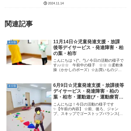
2024.11.14
関連記事
11月14日☆児童発達支援・放課
未分類
後等デイサービス・発達障害・柏
の葉・柏市
こんにちはヽ(^。^)ノ今日の活動の様子で
す♪♪☆☆ 午前中の様子 ☆☆ ☆柔軟体
操（かかしのポーズ）☆お買いものジグ
ザグ一本橋☆さつまいもゴロゴロ☆カン
ガルージャンプ☆☆ 午後の様子 ☆☆
☆柔軟体操（かかしのポーズ・ねじねじ
6月9日☆児童発達支援・放課後等
未分類
のポーズ） ...
デイサービス・発達障害・柏の
葉・柏市・運動遊び・運動療育・
プログラム・楽しい療育
こんにちは！今日の活動の様子です
✨【午前の内容】 ☆前、後ろ、ジャン
プ、スキップでゴーストップバランス(ブ
リッジ、ねじねじ、えんとつ、かめ)☆色
合わせゲーム対決 ☆宝取りゲーム★バラ
ンスパット渡り→トランポリン的当てジ