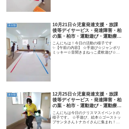
ャンプ→お使いバラン...
10月21日☆児童発達支援・放課
未分類
後等デイサービス・発達障害・柏
の葉・柏市・運動遊び・運動療
育・プログラム・楽しい療育
こんにちは！今日の活動の様子です
✨【午前の内容】 ☆手遊び☆ジャンボリ
ミッキー☆音聞きまねっこ柔軟遊び☆ス
タートストップ☆ハードル遊び☆マット
相撲★バランス平均台、熊歩き、さつま
いもゴロゴロ、さるのぶら下がり【午後
の内容】 ☆公園遊び (増...
12月25日☆児童発達支援・放課
未分類
後等デイサービス・発達障害・柏
の葉・柏市・運動遊び・運動療
育・プログラム・楽しい療育
こんにちは今日のクリスマスイベントの
様子です。 ☆手遊び、絵本☆ゴーストッ
プサンタさんトナカイさんに集まれ！☆
トナカイさんに変身！サンタさんのお手