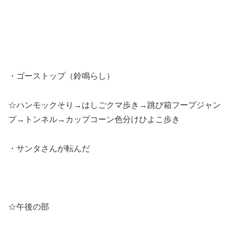
・ゴーストップ（鈴鳴らし）
☆ハンモックそり→はしごクマ歩き→跳び箱フープジャン
プ→トンネル→カップコーン色分けひよこ歩き
・サンタさんが転んだ
☆午後の部