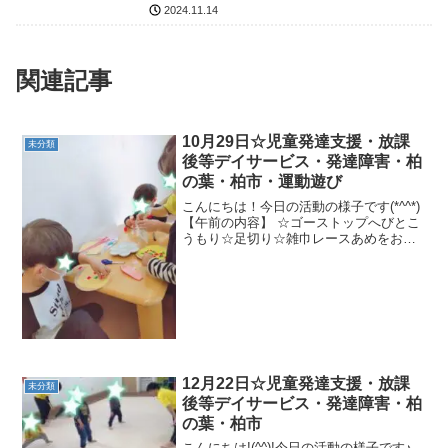
2024.11.14
関連記事
10月29日☆児童発達支援・放課
未分類
後等デイサービス・発達障害・柏
の葉・柏市・運動遊び
こんにちは！今日の活動の様子です(*^^*)
【午前の内容】 ☆ゴーストップへびとこ
うもり☆足切り☆雑巾レースあめをお届
け！！★ワニ歩き、くまあるき、こうも
り【午後の内容】 ☆くぐってジャンプ☆
ゴーストップ忍者切り☆あしきり☆雑巾
がけ競争★く...
12月22日☆児童発達支援・放課
未分類
後等デイサービス・発達障害・柏
の葉・柏市
こんにちは!(^^)!今日の活動の様子です♪