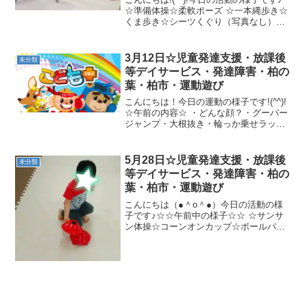
☆準備体操☆柔軟ポーズ ☆一本縄歩き☆
くま歩き☆シーツくぐり（写真なし）☆
魔法のじゅうたんまた明日も一緒に楽し
く運動しましょう♪
3月12日☆児童発達支援・放課後
未分類
等デイサービス・発達障害・柏の
葉・柏市・運動遊び
こんにちは！今日の運動の様子です!(^^)!
☆午前の内容☆ ・どんな顔？・グーパー
ジャンプ・大根抜き・輪っか乗せラッコ
くぐり・輪投げ一本橋・ジグザグジャン
プ・鉄棒（リクエスト）・ラダー（グー
パージャンプ）・玉入れと花火☆午後の
5月28日☆児童発達支援・放課後
未分類
内容☆ ☆S字...
等デイサービス・発達障害・柏の
葉・柏市・運動遊び
こんにちは（●＾o＾●）今日の活動の様
子です♪☆☆午前中の様子☆☆ ☆サンサ
ン体操☆コーンオンカップ☆ボールパス
カニ歩き一本橋☆ラダー障害物ジャンプ
☆サルキック☆カメコースター☆ハチハ
チゲーム お花摘みver.☆☆午後の様子
☆☆ ☆柔軟体操...