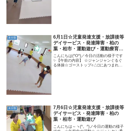
クモの巣クマ歩き、さつまいもごろご
ろ、平均台一本橋、鉄棒猿のぶら下がり
キック！【午後...
6月1日☆児童発達支援・放課後等
未分類
デイサービス・発達障害・柏の
葉・柏市・運動遊び・運動療育・
プログラム・楽しい療
こんにちは(^O^)／今日の活動の様子です
✨【午前の内容】 ☆ジャンジャンぐるぐ
る体操☆ゴーストップ○△□にあつまれ☆
スカーフキャッチ☆ひよこのお引越し☆
コーンカップ☆色してあり縄歩き→二本
橋ひよこ歩き→くものすジャンプ→ポイ
ントジャンプ☆...
7月6日☆児童発達支援・放課後等
未分類
デイサービス・発達障害・柏の
葉・柏市・運動遊び
こんにちは～ヽ(^。^)ノ今日の運動の様子