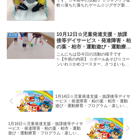
です。☆午前中の活動☆ ☆ジャンケン柔
軟☆落ちた落ちたゲーム☆ジグザグ新聞
リレー☆新幹線クマ☆ウシガエルジャン
プ☆カップタッチクマ歩き☆凸凹ペンギ
ン歩き☆クモの巣くぐりワニ歩き☆サル
のぶら下がり（鉄...
10月12日☆児童発達支援・放課
未分類
後等デイサービス・発達障害・柏
の葉・柏市・運動遊び・運動療
育・プログラム・楽しい療育
こんにちは😊今日の活動の様子です
✨【午前の内容】 ☆ボールあそび☆コー
ンいれ☆かめコースター、さつまいもゴ
ロゴロ☆さんぽ道(滑り台、イガイガブロ
ック、ストーンブロック、一本橋、トン
ネル)【午後の内容】 スカーフキャッチ→
ピーナツボール☆マッ...
1月14日☆児童発達支援・放課後等デイサ
ービス・発達障害・柏の葉・柏市・運動
遊び・運動療育・プログラム・楽しい療
育
1月16日☆児童発達支援・放課後等デイサ
ービス・発達障害・柏の葉・柏市・運動
遊び・運動療育・プログラム・楽しい療
育