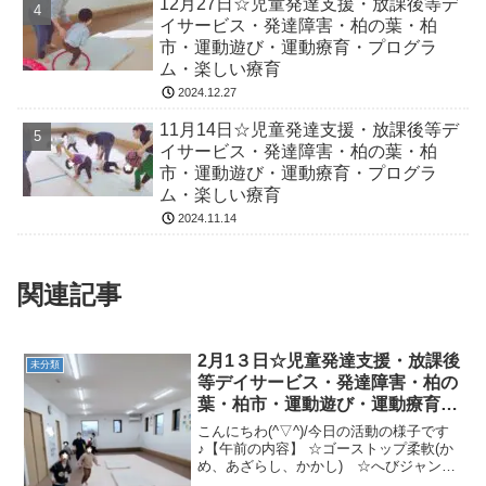
12月27日☆児童発達支援・放課後等デ
イサービス・発達障害・柏の葉・柏
市・運動遊び・運動療育・プログラ
ム・楽しい療育
2024.12.27
11月14日☆児童発達支援・放課後等デ
イサービス・発達障害・柏の葉・柏
市・運動遊び・運動療育・プログラ
ム・楽しい療育
2024.11.14
関連記事
2月1３日☆児童発達支援・放課後
未分類
等デイサービス・発達障害・柏の
葉・柏市・運動遊び・運動療育・
プログラム・楽しい療育
こんにちわ(^▽^)/今日の活動の様子です
♪【午前の内容】 ☆ゴーストップ柔軟(か
め、あざらし、かかし) ☆へびジャンプ
仲間分け ☆ピーナッツボールロデオ★