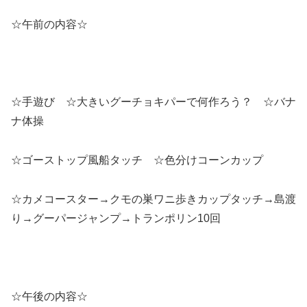
☆午前の内容☆
☆手遊び ☆大きいグーチョキパーで何作ろう？ ☆バナ
ナ体操
☆ゴーストップ風船タッチ ☆色分けコーンカップ
☆カメコースター→クモの巣ワニ歩きカップタッチ→島渡
り→グーパージャンプ→トランポリン10回
☆午後の内容☆