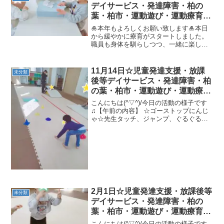
デイサービス・発達障害・柏の
葉・柏市・運動遊び・運動療育・
プログラム・楽しい療育
🎍本年もよろしくお願い致します🎍本日
から緩やかに療育がスタートしました。
職員も身体を馴らしつつ、一緒に楽しく
運動していきたいと思います✨【午前の
内容】 ☆凧あげ☆ハンモック★ハンモッ
ク→だるまさん→竹→山登り☆トントン
11月14日☆児童発達支援・放課
未分類
相撲【午後の内容】 ☆...
後等デイサービス・発達障害・柏
の葉・柏市・運動遊び・運動療
育・プログラム・楽しい療育
こんにちは(^▽^)/今日の活動の様子です
♫【午前の内容】 ☆ゴーストップにんじ
ゃ☆先生タッチ、ジャンプ、ぐるぐる、
ギューっ☆柔軟チャレンジ(かたつむり、
とんぼ、えび、ゆりかご)☆目かくししっ
ぽとり★くまさんの落ち葉拾い、さつま
いもゴロゴロ...
2月1日☆児童発達支援・放課後等
未分類
デイサービス・発達障害・柏の
葉・柏市・運動遊び・運動療育・
プログラム・楽しい療育
こんにちは(^▽^)/今日の活動の様子です