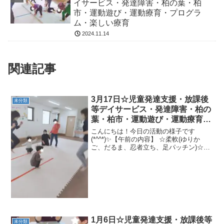
イサービス・発達障害・柏の葉・柏
市・運動遊び・運動療育・プログラ
ム・楽しい療育
2024.11.14
関連記事
3月17日☆児童発達支援・放課後
未分類
等デイサービス・発達障害・柏の
葉・柏市・運動遊び・運動療育・
プログラム・楽しい療育
こんにちは！今日の活動の様子です
(*^^*)✨【午前の内容】 ☆柔軟(ゆりか
ご、だるま、忍者立ち、足パッチン)☆ゴ
ーストップサーキット ☆おつかいゲーム
★跳箱ポイントジャンプ→アザラシ歩き
→鉄棒前回り☆氷鬼【午後の内容】 ☆2
人で柔軟＆筋...
1月6日☆児童発達支援・放課後等
未分類