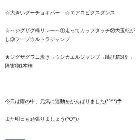
☆大きいグーチョキパー ☆エアロビクスダンス
☆～ジグザグ橋リレー～①走ってカップタッチ②大玉転が
し③フープウルトラジャンプ
★ジグザグワニ歩き→ウシカエルジャンプ→跳び箱3段→
障害物1本橋
今日は雨の中、元気に運動をがんばりました(*^^*)☂
また明日も頑張りましょう(^O^)♪