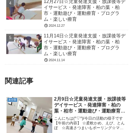
12月27日☆児童発達支援・放課後等デ
イサービス・発達障害・柏の葉・柏
市・運動遊び・運動療育・プログラ
ム・楽しい療育
2024.12.27
11月14日☆児童発達支援・放課後等デ
イサービス・発達障害・柏の葉・柏
市・運動遊び・運動療育・プログラ
ム・楽しい療育
2024.11.14
関連記事
2月9日☆児童発達支援・放課後等
未分類
デイサービス・発達障害・柏の
葉・柏市・運動遊び・運動療育・
プログラム・楽しい療育
こんにちは(^▽^)/今日の活動の様子です
【午前の内容】 ☆柔軟かめ、えび、とん
ぼ ☆高速さつまいもボーリング☆マッ
ト相撲 ☆雑巾がけレース★ウシガエル