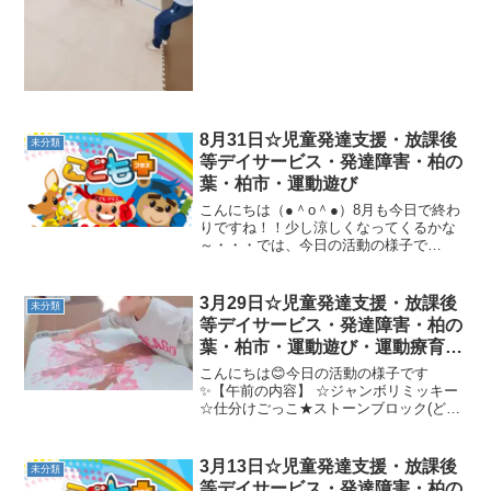
ジャンプ、凸凹みち、ポイントジャンプ
【午後の内容】 ☆ゴーストップ忍者切り
☆音聞き動物...
8月31日☆児童発達支援・放課後
未分類
等デイサービス・発達障害・柏の
葉・柏市・運動遊び
こんにちは（●＾o＾●）8月も今日で終わ
りですね！！少し涼しくなってくるかな
～・・・では、今日の活動の様子で
す！！★午前の活動★ ・手遊び ・動物
体操 ・前転 ・リズムジャンプ ・大
根抜き ・ケンケンパー・レスキュ
3月29日☆児童発達支援・放課後
未分類
ー ・数字合わせ ・カップ...
等デイサービス・発達障害・柏の
葉・柏市・運動遊び・運動療育・
プログラム・楽しい療育
こんにちは😊今日の活動の様子です
✨【午前の内容】 ☆ジャンボリミッキー
☆仕分けごっこ★ストーンブロック(どー
んジャンケン)→ジャングルジム【午後の
内容】 ☆ジャンボリミッキー☆足切り☆
ボール遊び★滑り台→ウシガエル→跳び
3月13日☆児童発達支援・放課後
未分類
箱今週も楽しく運動し...
等デイサービス・発達障害・柏の