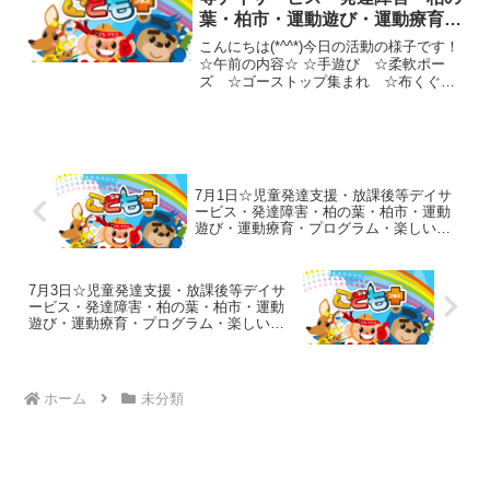
葉・柏市・運動遊び・運動療育・
プログラム・楽しい療育
こんにちは(*^^*)今日の活動の様子です！
☆午前の内容☆ ☆手遊び ☆柔軟ポー
ズ ☆ゴーストップ集まれ ☆布くぐり
コーンカップ ☆ふれあい遊び★一本橋
→のれんくぐり→ピーナッツバランスボ
ール★島ジャンプ→ぶら下がり→トンネ
ル ☆落ちた落ち...
7月1日☆児童発達支援・放課後等デイサ
ービス・発達障害・柏の葉・柏市・運動
遊び・運動療育・プログラム・楽しい療
育
7月3日☆児童発達支援・放課後等デイサ
ービス・発達障害・柏の葉・柏市・運動
遊び・運動療育・プログラム・楽しい療
育
ホーム
未分類