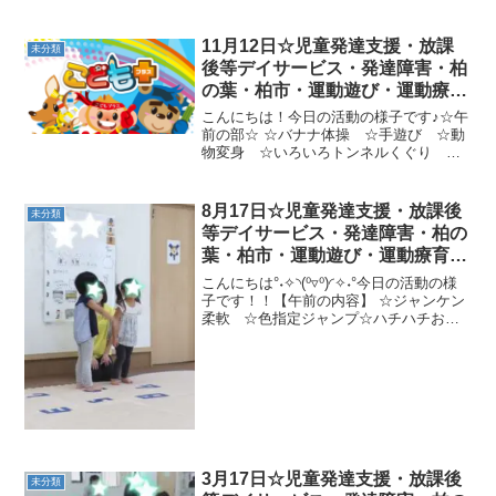
11月12日☆児童発達支援・放課
未分類
後等デイサービス・発達障害・柏
の葉・柏市・運動遊び・運動療
育・プログラム・楽しい療育
こんにちは！今日の活動の様子です♪☆午
前の部☆ ☆バナナ体操 ☆手遊び ☆動
物変身 ☆いろいろトンネルくぐり ☆
にんじん抜き☆バランスストーン→凸凹
ペンギン歩き→2本橋クマ歩き→ピーナッ
ツボールジャンプ→トランポリンジャン
8月17日☆児童発達支援・放課後
未分類
プ10回☆午後の部...
等デイサービス・発達障害・柏の
葉・柏市・運動遊び・運動療育・
プログラム・楽しい療育
こんにちは°˖✧◝(⁰▿⁰)◜✧˖°今日の活動の様
子です！！【午前の内容】 ☆ジャンケン
柔軟 ☆色指定ジャンプ☆ハチハチおつ
かいゲーム★ドンじゃんけん(マットペン
ギン歩き→平均台ひよこ歩き→フープカ
ンガルージャンプ→バランスストーン島
渡...
3月17日☆児童発達支援・放課後
未分類