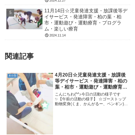
2024.12.27
11月14日☆児童発達支援・放課後等デ
イサービス・発達障害・柏の葉・柏
市・運動遊び・運動療育・プログラ
ム・楽しい療育
2024.11.14
関連記事
4月20日☆児童発達支援・放課後
未分類
等デイサービス・発達障害・柏の
葉・柏市・運動遊び・運動療育・
プログラム・楽しい療育
こんにちわ(^^♪今日の活動の様子です
✨【午前の活動の様子】 ☆ゴーストップ
動物変身(くま、かんがるー、ペンギン)☆
電車ごっこ ☆誰だ忍者 ☆くっつ
き鬼★片足熊カップタッチ、バランスス
トーン、ジグザグ歩き、カンガルージャ
ンプ、鉄棒こうも...