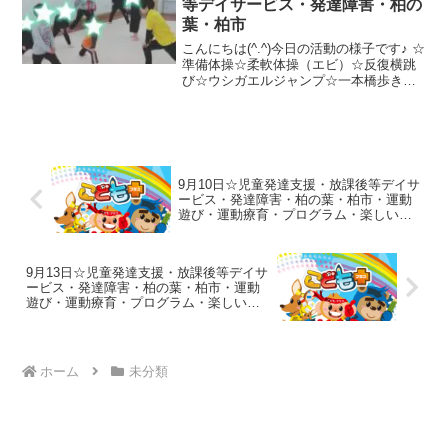
等デイサービス・発達障害・柏の
葉・柏市
こんにちは(^.^)今日の活動の様子です♪ ☆
準備体操☆柔軟体操（エビ）☆反復横跳
び☆ウシガエルジャンプ☆一本橋歩き☆
カンガルージャンプ☆縄跳びまた楽しく
一緒に遊びましょう(^.^)
9月10日☆児童発達支援・放課後等デイサ
ービス・発達障害・柏の葉・柏市・運動
遊び・運動療育・プログラム・楽しい療
育
9月13日☆児童発達支援・放課後等デイサ
ービス・発達障害・柏の葉・柏市・運動
遊び・運動療育・プログラム・楽しい療
育
ホーム
未分類