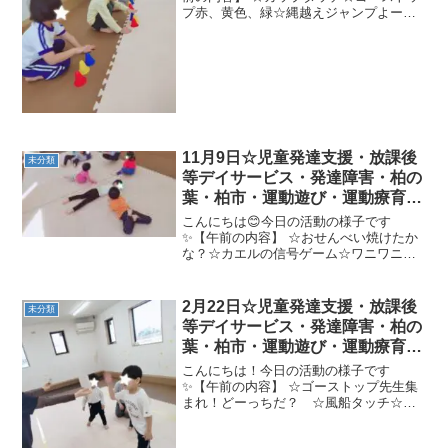
プ赤、黄色、緑☆縄越えジャンプよーい
どん！！★カップタッチワニ歩き、じゃ
がいもゴロゴロ、バランスパッド、鉄棒
前回り、一本橋【午後の内容】 ☆ゴロゴ
ロサイレント柔軟(え...
11月9日☆児童発達支援・放課後
未分類
等デイサービス・発達障害・柏の
葉・柏市・運動遊び・運動療育・
プログラム・楽しい療育
こんにちは😊今日の活動の様子です
✨【午前の内容】 ☆おせんべい焼けたか
な？☆カエルの信号ゲーム☆ワニワニ鬼
ごっこ★凸凹タマゴ→くもの巣ワニ→前
回り→一本橋【午後の内容】 ☆ピーナツ
ボール☆キャッチボール☆的当て☆ドッ
2月22日☆児童発達支援・放課後
未分類
ジボール今週も楽しく運動...
等デイサービス・発達障害・柏の
葉・柏市・運動遊び・運動療育・
プログラム・楽しい療育
こんにちは！今日の活動の様子です
✨【午前の内容】 ☆ゴーストップ先生集
まれ！どーっちだ？ ☆風船タッチ☆高
速さつまいもゴロゴロ ☆マットひっぱ
りっこ ☆マット相撲★カメコースタ