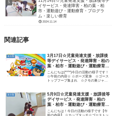
11月14日☆児童発達支援・放課後等デ
イサービス・発達障害・柏の葉・柏
市・運動遊び・運動療育・プログラ
ム・楽しい療育
2024.11.14
関連記事
3月17日☆児童発達支援・放課後
未分類
等デイサービス・発達障害・柏の
葉・柏市・運動遊び・運動療育・
プログラム・楽しい療育
こんにちは(*^^*)今日の活動の様子です！
☆午前の内容☆ ☆ポーズ変身 ☆ゴース
トップフープ集まれ ☆クモの巣ジャン
プおつかい☆人参抜き ☆ひこうき、凸
凹マットワニ、バランスストーン、ひも
障害物果物運び☆かめ、凸凹ペンギン、
5月9日☆児童発達支援・放課後等
未分類
カンガルー果物...
デイサービス・発達障害・柏の
葉・柏市・運動遊び・運動療育・
プログラム・楽しい療育
こんにちは！今日の活動の様子です【午
前の内容】 ☆カップタッチ☆ゴーストッ