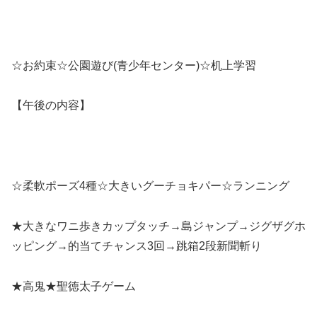
☆お約束☆公園遊び(青少年センター)☆机上学習
【午後の内容】
☆柔軟ポーズ4種☆大きいグーチョキパー☆ランニング
★大きなワニ歩きカップタッチ→島ジャンプ→ジグザグホ
ッピング→的当てチャンス3回→跳箱2段新聞斬り
★高鬼★聖徳太子ゲーム