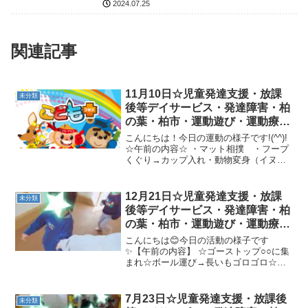
2024.07.25
関連記事
11月10日☆児童発達支援・放課
未分類
後等デイサービス・発達障害・柏
の葉・柏市・運動遊び・運動療
育・プログラム・楽しい療育
こんにちは！今日の運動の様子です!(^^)!
☆午前の内容☆ ・マット相撲 ・フープ
くぐり→カップ入れ・動物変身（イヌ・
クマ・カンガルー・ペンギン） ・カメ
コースター・ラッココースター ・色分
け縄歩き・回転カニ歩き ・トランポリ
12月21日☆児童発達支援・放課
未分類
ン・フープカン...
後等デイサービス・発達障害・柏
の葉・柏市・運動遊び・運動療
育・プログラム・楽しい療育
こんにちは😊今日の活動の様子です
✨【午前の内容】 ☆ゴーストップ○○に集
まれ☆ボール運び→長いもゴロゴロ☆さ
つまいも→クマ歩き→滑り台☆机上課題
（点つなぎ・ぽっとん落とし）【午後の
内容】 今週も楽しく運動しましたね(^^♪
7月23日☆児童発達支援・放課後
未分類
いよいよ来週から冬...