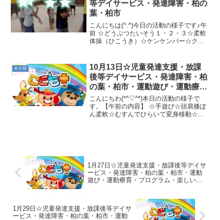
等デイサービス・発達障害・柏の
葉・柏市
こんにちは(^.^)今日の活動の様子です♪午
前 ☆どうぶつたいそう１・２・３☆柔軟
体操（ひこうき）☆ケンケンパー☆クモ
の巣ごえクマ歩き☆坂道マットゴロゴロ
☆マット押し、マット相撲午後 ☆片足ケ
ンケン☆ウシガエルジャンプ☆大縄☆水
10月13日☆児童発達支援・放課
未分類
遊びまた楽し...
後等デイサービス・発達障害・柏
の葉・柏市・運動遊び・運動療
育・プログラム・楽しい療育
こんにちわ(*^▽^*)本日の活動の様子で
す。【午前の内容】 ☆手遊び☆頭肩膝ぽ
ん柔軟☆むすんでひらいて変身移動☆ス
タートストップとんでくぐって☆バラン
スジャンプお散歩☆一本橋かに歩き、ア
ヒル歩き、バランスストーン、トランポ
リン、グーパーフ...
1月27日☆児童発達支援・放課後等デイサ
ービス・発達障害・柏の葉・柏市・運動
遊び・運動療育・プログラム・楽しい療
育
1月29日☆児童発達支援・放課後等デイサ
ービス・発達障害・柏の葉・柏市・運動