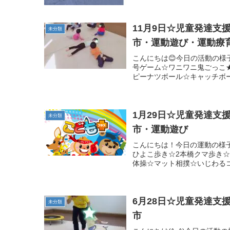
11月9日☆児童発達
未分類
市・運動遊び・運動療
こんにちは😊今日の活動の様
号ゲーム☆ワニワニ鬼ごっこ
ピーナツボール☆キャッチボー
1月29日☆児童発達
未分類
市・運動遊び
こんにちは！今日の運動の様
ひよこ歩き☆2本橋クマ歩き☆
体操☆マット相撲☆いじわるコ
6月28日☆児童発達
未分類
市