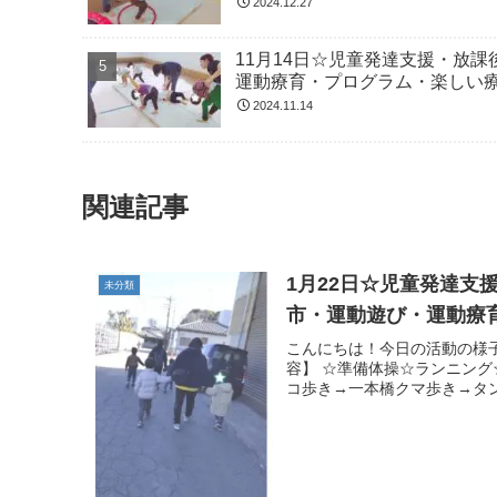
2024.12.27
11月14日☆児童発達支援・放
運動療育・プログラム・楽しい
2024.11.14
関連記事
1月22日☆児童発達
未分類
市・運動遊び・運動療
こんにちは！今日の活動の様子
容】 ☆準備体操☆ランニン
コ歩き→一本橋クマ歩き→タン