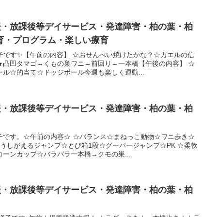
支援・放課後等デイサービス・発達障害・柏の葉・柏
育・プログラム・楽しい療育
子です✨【午前の内容】 ☆おせんべい焼けたかな？☆カエルの信
★凸凹タマゴ→くもの巣ワニ→前回り→一本橋【午後の内容】 ☆
ル☆的当て☆ドッジボール今週も楽しく運動...
支援・放課後等デイサービス・発達障害・柏の葉・柏
子です。☆午前の内容☆ ☆バランス☆まねっこ動物☆ワニ歩き☆
うしがえるジャンプ☆とび箱1段☆グーパージャンプ☆PK ☆柔軟
ーンカップ☆バラバラ一本橋→クモの巣...
支援・放課後等デイサービス・発達障害・柏の葉・柏