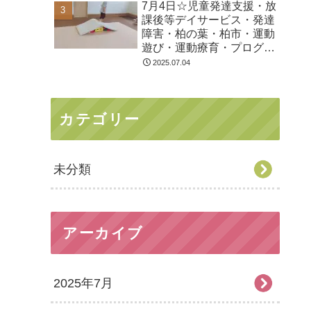
7月4日☆児童発達支援・放
課後等デイサービス・発達
障害・柏の葉・柏市・運動
遊び・運動療育・プログラ
ム・楽しい療育
2025.07.04
カテゴリー
未分類
アーカイブ
2025年7月