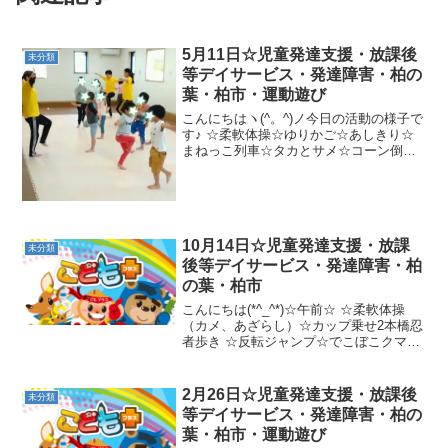
5月11日☆児童発達支援・放課後
未分類
等デイサービス・発達障害・柏の
葉・柏市・運動遊び
こんにちはヽ(^。^)ノ今日の活動の様子で
す♪ ☆柔軟体操☆ゆりかご☆あしきり☆
まねっこ列車☆タカとサメ☆コーン倒し
ゲーム☆しっぽとりまた一緒に楽しく遊
びましょうね～(^_-)-☆
10月14日☆児童発達支援・放課
未分類
後等デイサービス・発達障害・柏
の葉・柏市
こんにちは(*^_^*)☆午前☆ ☆柔軟体操
（カメ、あざらし）☆カップ乗せ2本橋忍
者歩き ☆反転ジャンプ☆でこぼこクマ歩
き☆トランポリンジャンプ☆午後☆ ☆柔
軟体操（ねじねじ、えんとつ、エビ）☆
中当てまた一緒に遊びましょう(*^。^*)
2月26日☆児童発達支援・放課後
未分類
等デイサービス・発達障害・柏の
葉・柏市・運動遊び