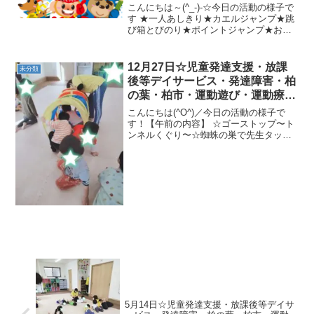
こんにちは～(^_-)-☆今日の活動の様子で
す ★一人あしきり★カエルジャンプ★跳
び箱とびのり★ポイントジャンプ★おつ
かい大ジャンプ★障害物１本橋★ＰＫ★
マット相撲☆午後の運動☆☆柔軟体操☆
ゆりかご☆宝探しゲーム☆Ｓ字おに☆じ
12月27日☆児童発達支援・放課
未分類
ゃがいもゴロゴ...
後等デイサービス・発達障害・柏
の葉・柏市・運動遊び・運動療
育・プログラム・楽しい療育
こんにちは(^O^)／今日の活動の様子で
す！【午前の内容】 ☆ゴーストップ〜ト
ンネルくぐり〜☆蜘蛛の巣で先生タッチ
★魔法のじゅうたん→さつまいもゴロゴ
ロ→二本橋クマ→鉄棒(猿のぶら下がり)★
カメコースター→ペンギン→二本橋クマ
カップタッチ→...
5月14日☆児童発達支援・放課後等デイサ