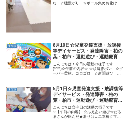
な ☆猛獣がり ☆ボール集めお化けが
きたぞ！★みき先生と引っ張りっこ、カ
メコースター、カンガルージャンプグー
グーパー！【午後の内容】 ☆数字タッチ
☆ゴーストップ集まれ！...
6月19日☆児童発達支援・放課後
未分類
等デイサービス・発達障害・柏の
葉・柏市・運動遊び・運動療育・
プログラム・楽しい療育
こんにちは！今日の活動の様子です
(*^^*)☆午前の内容☆ ☆頭肩膝ポン ☆グ
ーパー柔軟、ゴロゴロ ☆新聞遊び ☆
障害物電車ごっこ ☆カエルジャンプ、
跳び箱ジャンプ新聞切り☆魔法の絨毯ス
ーパーマン、くもの巣ワニ、坂道サツマ
5月1日☆児童発達支援・放課後等
未分類
イモ☆カメコースタ...
デイサービス・発達障害・柏の
葉・柏市・運動遊び・運動療育・
プログラム・楽しい療育
こんにちは😊今日の活動の様子です
✨【午前の内容】 ☆ふえあい遊び☆だる
まさんが転んだ★滑り台→二本橋クマ歩
き→グーパージャンプ→跳び箱☆なかあ
て【午後の内容】 ☆くましっぽ取り★オ