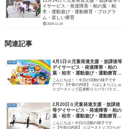
11月14日☆児童発達支援・放課後等デ
イサービス・発達障害・柏の葉・柏
市・運動遊び・運動療育・プログラ
ム・楽しい療育
2024.11.14
関連記事
4月1日☆児童発達支援・放課後等
未分類
デイサービス・発達障害・柏の
葉・柏市・運動遊び・運動療育・
プログラム・楽しい療育
こんにちは！！今日の活動の様子です
(*^^*)✨【午前の内容】 ☆はじまりぷしゅ
☆ゴーストップ忍者斬り☆バラバラコー
ンオンカップタイムアウト(色指定)☆すわ
り鬼★マット前転→色指定忍者あるき→
フープかにあるき★一本橋クマ歩き→ラ
2月20日☆児童発達支援・放課後
未分類
ンダムケンケ...
等デイサービス・発達障害・柏の
葉・柏市・運動遊び・運動療育・
プログラム・楽しい療育
こんにちは！今日の活動の様子です
✨【午前の内容】 ☆ゴーストップひらが