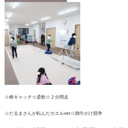
☆棒キャッチ☆柔軟☆２分間走
☆だるまさんが転んだカエルver☆雑巾がけ競争