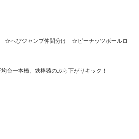
) ☆へびジャンプ仲間分け ☆ピーナッツボールロ
平均台一本橋、鉄棒猿のぶら下がりキック！