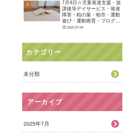
7月4日☆児童発達支援・放
課後等デイサービス・発達
障害・柏の葉・柏市・運動
遊び・運動療育・プログラ
ム・楽しい療育
2025.07.04
カテゴリー
未分類
アーカイブ
2025年7月