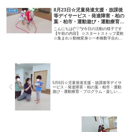
ッド）☆くもの巣またぎ、風船鈴ジャン
プタッチ☆ロディ、一本橋クマ横歩き、
8月23日☆児童発達支援・放課後
未分類
山登り、サルブラ...
等デイサービス・発達障害・柏の
葉・柏市・運動遊び・運動療育・
プログラム・楽しい療育
こんにちは(^▽^)/今日の活動の様子です
【午前の内容】 ☆スタートストップ柔軟
☆集まれ☆動物変身☆一本橋数字合わせ
★凸凹さつまいもゴロゴロ、わにある
き、鉄棒猿ブランコ【午後の内容】 ☆ゴ
ーストップ☆数字あわせ★色指定忍者歩
き→色指定ジャン...
5月6日☆児童発達支援・放課後等デイサ
ービス・発達障害・柏の葉・柏市・運動
遊び・運動療育・プログラム・楽しい療
育