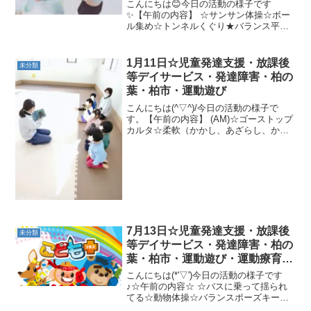
プログラム・楽しい療育
こんにちは😊今日の活動の様子です
✨【午前の内容】 ☆サンサン体操☆ボー
ル集め☆トンネルくぐり★バランス平均
台、足形、カンガルージャンプメガホン
倒しおこし【午後の内容】☆ホッピン
グ・ピーナツボール☆ボールおに☆マッ
1月11日☆児童発達支援・放課後
未分類
ト転がし☆綱引き 今週もたく...
等デイサービス・発達障害・柏の
葉・柏市・運動遊び
こんにちは(^▽^)/今日の活動の様子で
す。【午前の内容】 (AM)☆ゴーストップ
カルタ☆柔軟（かかし、あざらし、か
め)☆カップタッチ動物変身★色別ウシガ
エルジャンプ、イヌ歩き、バランススト
ーン、カンガルージャンプ、鉄棒サルの
ぶら下がり【午...
7月13日☆児童発達支援・放課後
未分類
等デイサービス・発達障害・柏の
葉・柏市・運動遊び・運動療育・
プログラム・楽しい療育
こんにちは(*'▽')今日の活動の様子です
♪☆午前の内容☆ ☆バスに乗って揺られ
てる☆動物体操☆バランスポーズキープ
（平たい台→半円バランス→バランスパ