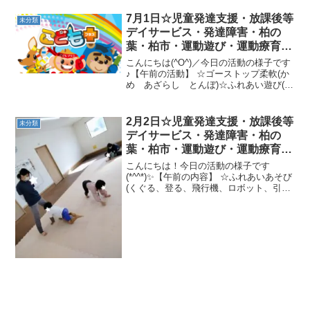
歩き ・クマ歩き ・島渡り ・カンガ
ルージャンプ ・ぶら下がり☆午後の内
7月1日☆児童発達支援・放課後等
未分類
容☆ ・柔軟体操4種 ...
デイサービス・発達障害・柏の
葉・柏市・運動遊び・運動療育・
プログラム・楽しい療育
こんにちは(^O^)／今日の活動の様子です
♪【午前の活動】 ☆ゴーストップ柔軟(か
め あざらし とんぼ)☆ふれあい遊び(ひ
こうき ロケット 長いもゴロゴロ)☆バ
ランスBALL(ひこうき ロケット ブリ
ッジ)☆ボール拾い→花火ドッカーン！☆
2月2日☆児童発達支援・放課後等
未分類
数...
デイサービス・発達障害・柏の
葉・柏市・運動遊び・運動療育・
プログラム・楽しい療育
こんにちは！今日の活動の様子です
(*^^*)✨【午前の内容】 ☆ふれあいあそび
(くぐる、登る、飛行機、ロボット、引っ
張りっこ)☆キャッチボールシュート ☆
お買い物遊びクモの巣わに歩き、カード
合わせ、カンガルージャンプ★平均台一
本橋、熊歩き、...