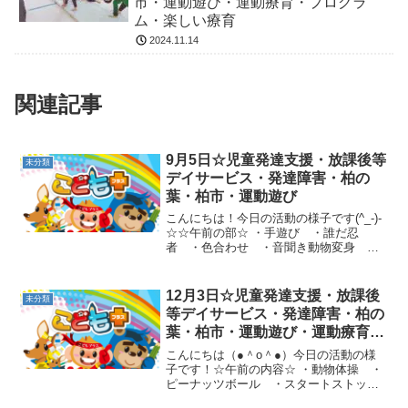
市・運動遊び・運動療育・プログラ
ム・楽しい療育
2024.11.14
関連記事
9月5日☆児童発達支援・放課後等
未分類
デイサービス・発達障害・柏の
葉・柏市・運動遊び
こんにちは！今日の活動の様子です(^_-)-
☆☆午前の部☆ ・手遊び ・誰だ忍
者 ・色合わせ ・音聞き動物変身 ・
カンガルージャンプ・ジグザグジャン
プ・クマ歩き ・クモ歩き・ヒヨコ歩
き・とび箱回転ジャンプ☆午後の部☆ ・
12月3日☆児童発達支援・放課後
未分類
音聞きボール集め～ど...
等デイサービス・発達障害・柏の
葉・柏市・運動遊び・運動療育・
プログラム・楽しい療育
こんにちは（●＾o＾●）今日の活動の様
子です！☆午前の内容☆ ・動物体操 ・
ピーナッツボール ・スタートストッ
プ ・動物体操 ・おつかい・色分け縄