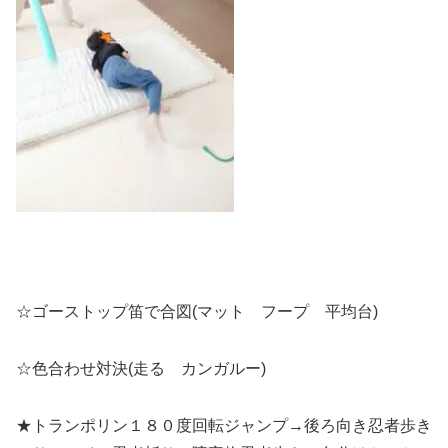
☆ゴーストップ笛で合図(マット フープ 平均台)
☆色合わせ対決(走る カンガルー)
★トランポリン１８０度回転ジャンプ→後ろ向き忍者歩き