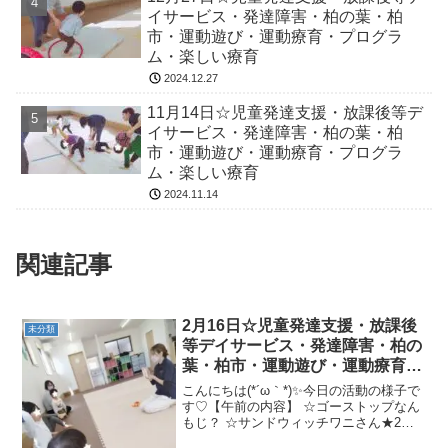
イサービス・発達障害・柏の葉・柏
市・運動遊び・運動療育・プログラ
ム・楽しい療育
2024.12.27
11月14日☆児童発達支援・放課後等デ
イサービス・発達障害・柏の葉・柏
市・運動遊び・運動療育・プログラ
ム・楽しい療育
2024.11.14
関連記事
2月16日☆児童発達支援・放課後
未分類
等デイサービス・発達障害・柏の
葉・柏市・運動遊び・運動療育・
プログラム・楽しい療育
こんにちは(*´ω｀*)✨今日の活動の様子で
す♡【午前の内容】 ☆ゴーストップなん
もじ？ ☆サンドウィッチワニさん★2人
組(カメコースター→フープ横ジャンプ→