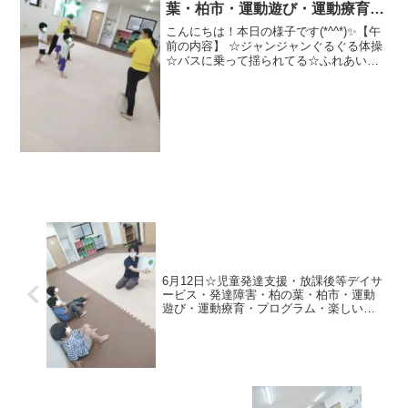
葉・柏市・運動遊び・運動療育・
プログラム・楽しい療育
こんにちは！本日の様子です(*^^*)✨【午
前の内容】 ☆ジャンジャンぐるぐる体操
☆バスに乗って揺られてる☆ふれあい遊
び（ジャンプ、ペンギン、飛行機、コア
ラ）☆トレジャーハント★電車ごっこ
（線路→2本橋→でこぼこ道→トンネル→
くもの巣）★カ...
6月12日☆児童発達支援・放課後等デイサ
ービス・発達障害・柏の葉・柏市・運動
遊び・運動療育・プログラム・楽しい療
育