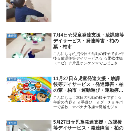
一本橋風船キャッチ→サルキック)☆風船
バレー🎈【午後の内容】 ☆数字タッチ
☆風船...
7月4日☆児童発達支援・放課後等
未分類
デイサービス・発達障害・柏の
葉・柏市
こんにちは(^_^)今日の活動の様子です♪午
後☆放課後等デイサービス☆ ☆柔軟体操
（エビ）☆片足ケンケン☆でこぼこさつ
まいもゴロゴロ☆中当てまた楽しく一緒
に遊びましょう(*^_^*)
11月27日☆児童発達支援・放課
未分類
後等デイサービス・発達障害・柏
の葉・柏市・運動遊び・運動療
育・プログラム・楽しい療育
こんにちは！本日の活動の様子です！☆
午前の内容☆ ☆手遊び ☆グーチョキパ
ーで柔軟 ☆バナナ体操☆縄越えジャン
プ ☆ハチハチおつかいゲーム☆クモの
巣ワニ歩き→2本橋クマ歩き→島渡り→カ
ンガルージャンプ→鉄棒ぶら下がり☆ク
5月27日☆児童発達支援・放課後
未分類
モの巣ジャンプ→1本...
等デイサービス・発達障害・柏の