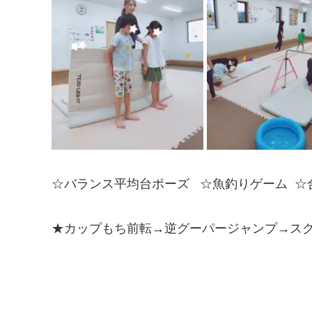
☆バランス平均台ポーズ ☆魚釣りゲーム ☆
★カップもち前転→逆グーパージャンプ→ス