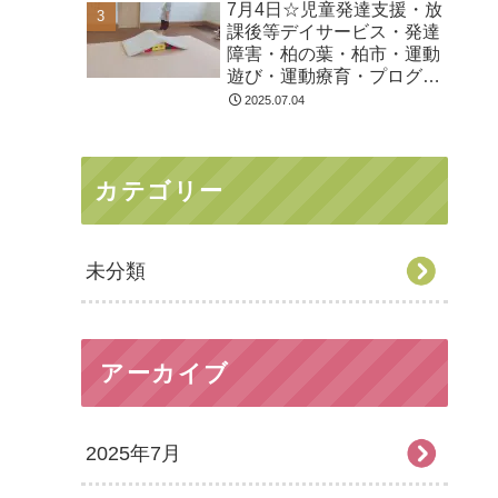
7月4日☆児童発達支援・放
課後等デイサービス・発達
障害・柏の葉・柏市・運動
遊び・運動療育・プログラ
ム・楽しい療育
2025.07.04
カテゴリー
未分類
アーカイブ
2025年7月