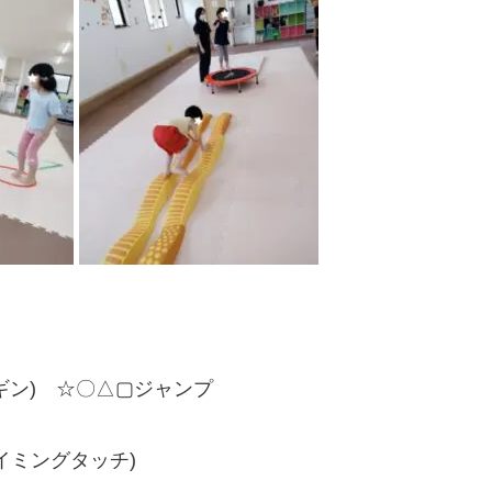
ギン) ☆〇△▢ジャンプ
イミングタッチ)