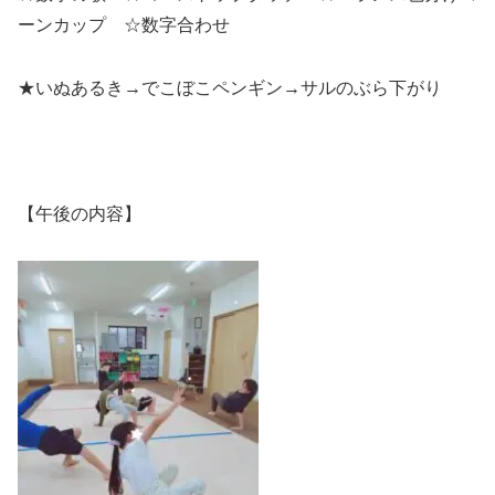
ーンカップ ☆数字合わせ
★いぬあるき→でこぼこペンギン→サルのぶら下がり
【午後の内容】