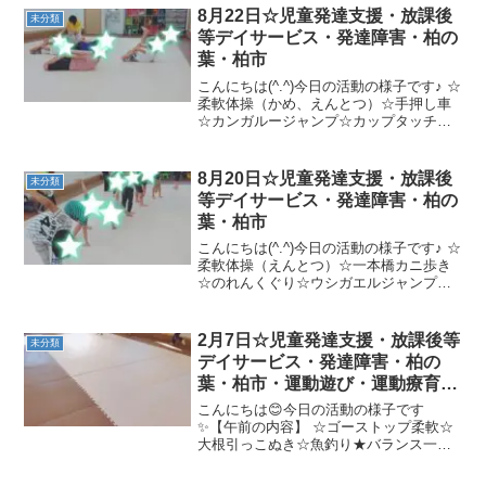
8月22日☆児童発達支援・放課後
未分類
等デイサービス・発達障害・柏の
葉・柏市
こんにちは(^.^)今日の活動の様子です♪ ☆
柔軟体操（かめ、えんとつ）☆手押し車
☆カンガルージャンプ☆カップタッチ一
本橋歩き☆跳び箱ジャンプ☆マット押
し、マット相撲また楽しく一緒に遊びま
しょう(^.^)
8月20日☆児童発達支援・放課後
未分類
等デイサービス・発達障害・柏の
葉・柏市
こんにちは(^.^)今日の活動の様子です♪ ☆
柔軟体操（えんとつ）☆一本橋カニ歩き
☆のれんくぐり☆ウシガエルジャンプ☆
トランポリン☆ボールおくりまた楽しく
一緒に遊びましょう(^.^)
2月7日☆児童発達支援・放課後等
未分類
デイサービス・発達障害・柏の
葉・柏市・運動遊び・運動療育・
プログラム・楽しい療育
こんにちは😊今日の活動の様子です
✨【午前の内容】 ☆ゴーストップ柔軟☆
大根引っこぬき☆魚釣り★バランス一本
橋→フープジャンプ/2本橋クマ歩き→鉄
棒すずめ【午後の内容】 ☆真似っこイス