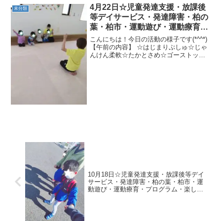
取りゲーム★チョキジャンプ(後出しジャ
4月22日☆児童発達支援・放課後
未分類
ンケン)→一本橋ひよ...
等デイサービス・発達障害・柏の
葉・柏市・運動遊び・運動療育・
プログラム・楽しい療育
こんにちは！今日の活動の様子です(*^^*)
【午前の内容】 ☆はじまりぷしゅ☆じゃ
んけん柔軟☆たかとさめ☆ゴーストップ
あつまれ～海の生き物～☆魔法の絨毯★
バランスストーン積み木拾い☆アザラシ
歩き☆2本線かにあるき→フープカエルジ
ャンプ→跳箱...
10月18日☆児童発達支援・放課後等デイ
サービス・発達障害・柏の葉・柏市・運
動遊び・運動療育・プログラム・楽しい
療育