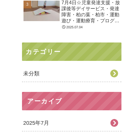
7月4日☆児童発達支援・放
課後等デイサービス・発達
障害・柏の葉・柏市・運動
遊び・運動療育・プログラ
ム・楽しい療育
2025.07.04
カテゴリー
未分類
アーカイブ
2025年7月