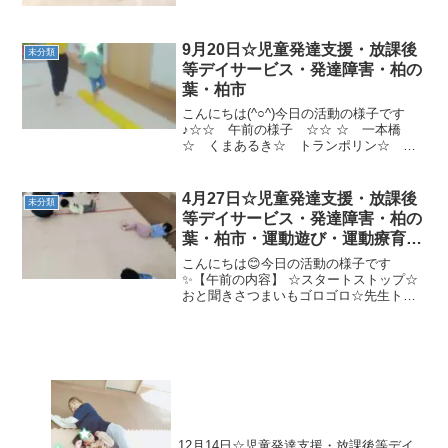
9月20日☆児童発達支援・放課後
未分類
等デイサービス・発達障害・柏の
葉・柏市
こんにちは(^○^)今日の活動の様子です
♪☆☆ 午前の様子 ☆☆ ☆ 一本橋
☆ くまあるき☆ トランポリン☆ 前
転☆ お片付けごっこ☆☆ 午後の活
動 ☆☆ ☆ ウルトラジャンプ☆ くも
のすごえ☆ ケンケンパ☆ ウシガエル
4月27日☆児童発達支援・放課後
未分類
ジャンプ☆ とびばこ...
等デイサービス・発達障害・柏の
葉・柏市・運動遊び・運動療育・
プログラム・楽しい療育
こんにちは😊今日の活動の様子です
✨【午前の内容】 ☆スタートストップ☆
おと聞きさつまいもゴロゴロ☆先生トン
ネル遊び☆バランス遊び★お散歩遊び(縄
歩き、バランス平均台、バランスストー
ン、フープジャンプ、凸凹道)【午後の内
容】 ☆ゴーストップ☆...
12月14日☆児童発達支援・放課後等デイ