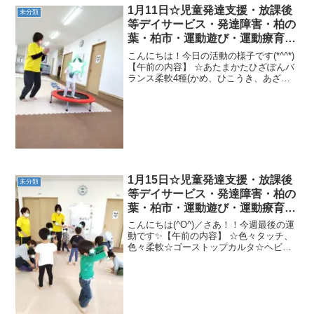
1月11日☆児童発達支援・放課後
未分類
等デイサービス・発達障害・柏の
葉・柏市・運動遊び・運動療育・
プログラム・楽しい療育
こんにちは！今日の活動の様子です(*^^*)
【午前の内容】 ☆あたまかたひざぽんバ
ランス柔軟4種(かめ、ひこうき、あざら
し、とんぼ)☆動物体操☆ゴーストップ集
まれ(うさぎ、ぞう、へび)☆ボール集め★
そり滑り→ながーいさつまいもゴロゴロ
→フー...
1月15日☆児童発達支援・放課後
未分類
等デイサービス・発達障害・柏の
葉・柏市・運動遊び・運動療育・
プログラム・楽しい療育
こんにちは(^O^)／さあ！！今週最後の運
動です✨【午前の内容】 ☆色々タッチ、
色々柔軟☆ゴーストップカルタ☆ヘビジ
ャンプスタートストップ☆布くぐりスタ
ートストップ☆バランスストーン、半円
バランストンボポーズ、ラダーグーパー
ジャンプ、トラン...