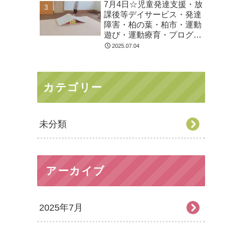
7月4日☆児童発達支援・放
課後等デイサービス・発達
障害・柏の葉・柏市・運動
遊び・運動療育・プログラ
ム・楽しい療育
2025.07.04
カテゴリー
未分類
アーカイブ
2025年7月