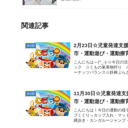
関連記事
2月23日☆児童発達
未分類
市・運動遊び・運動療
こんにちは～(^_-)-☆今
ック ☆くもの巣果物狩り 
ーナッツバランス☆鉄棒ぶらさ
11月30日☆児童発達
未分類
市・運動遊び・運動療
こんにちは！今日の運動の様子
プくぐり→カップ入れ・マッ
縄歩き・カンガルージャンプ・