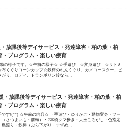
支援・放課後等デイサービス・発達障害・柏の葉・柏
育・プログラム・楽しい療育
日の活動の様子です。☆午前の様子☆ ☆手遊び ☆変身遊び ☆リトミ
☆布くぐりコーンカップ☆鉄棒のれんくぐり、カメコースター、ピ
がり、ロディ、トランポリン鈴なら...
支援・放課後等デイサービス・発達障害・柏の葉・柏
育・プログラム・楽しい療育
です!(^^)!☆午前の内容☆ ・手遊び・ゆりかご・動物変身・フー
ト（さつまいも・前転）・2本橋クマ歩き・大玉ころがし・色指定
島渡り・鉄棒（ぶら下がり・すずめ...