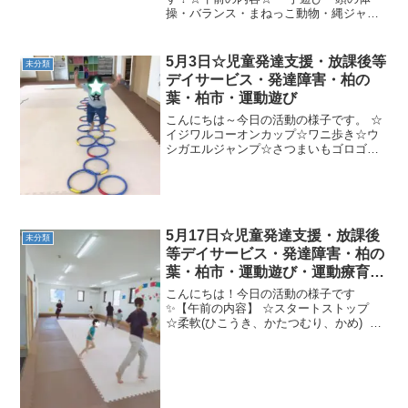
操・バランス・まねっこ動物・縄ジャン
プ・反復横跳び・忍者ぎり ・ワニ歩
き ・さつまいもゴロゴロ ・ボールキ
ャッチカニ歩き ・サルのぶら下が
5月3日☆児童発達支援・放課後等
未分類
り ・うしがえるジャンプ...
デイサービス・発達障害・柏の
葉・柏市・運動遊び
こんにちは～今日の活動の様子です。 ☆
イジワルコーオンカップ☆ワニ歩き☆ウ
シガエルジャンプ☆さつまいもゴロゴロ
☆グーパージャンプ☆午後の活動☆ ☆公
園☆☆木登り☆虫探し☆鬼ごっこ☆遊具
遊び今日もたくさん運しましたね～(^_-)-
☆明日も楽し...
5月17日☆児童発達支援・放課後
未分類
等デイサービス・発達障害・柏の
葉・柏市・運動遊び・運動療育・
プログラム・楽しい療育
こんにちは！今日の活動の様子です
✨【午前の内容】 ☆スタートストップ
☆柔軟(ひこうき、かたつむり、かめ) ☆
合図で鬼ごっこ★色指定ロープわたり、
色指定ジャンプ、じゃがいもコロコロ、
横歩き熊歩き、鉄棒さるクレーン【午後
の内容】 ☆ジャン...