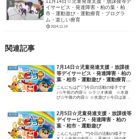
11月14日☆児童発達支援・放課後等デ
イサービス・発達障害・柏の葉・柏
市・運動遊び・運動療育・プログラ
ム・楽しい療育
2024.11.14
関連記事
7月14日☆児童発達支援・放課後
未分類
等デイサービス・発達障害・柏の
葉・柏市・運動遊び・運動療育・
プログラム・楽しい療育
こんにちは(*'▽')今日の活動の様子です
♪☆午前の内容☆ ☆ラジオ体操 ☆水遊
び☆午後の内容☆ ☆水遊び☆今日は楽し
く水遊びをしましたね～明日もたくさん
運動しましょう(⋈◍＞◡＜◍)。✧♡
2月5日☆児童発達支援・放課後等
未分類
デイサービス・発達障害・柏の
葉・柏市・運動遊び
こんにちは(*^。^*)今日の活動の様子で
す！☆午前の内容☆ ・手遊び・頭の体