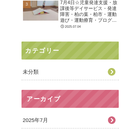
7月4日☆児童発達支援・放
課後等デイサービス・発達
障害・柏の葉・柏市・運動
遊び・運動療育・プログラ
ム・楽しい療育
2025.07.04
カテゴリー
未分類
アーカイブ
2025年7月