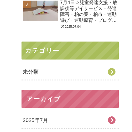
7月4日☆児童発達支援・放
課後等デイサービス・発達
障害・柏の葉・柏市・運動
遊び・運動療育・プログラ
ム・楽しい療育
2025.07.04
カテゴリー
未分類
アーカイブ
2025年7月