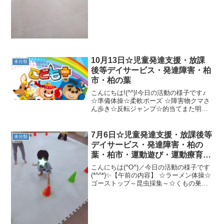
コーンおんコーン★ボールをもって～フ
ープおじゃまむし、バランス道でキャッ
チボール...
10月13日☆児童発達支援・放課
未分類
後等デイサービス・発達障害・柏
市・柏の葉
こんにちは!(^^)!今日の活動の様子です♪
☆準備体操☆柔軟ポーズ ☆障害物クマさ
ん歩き☆反転ジャンプ☆的当てまた明日
も一緒に楽しく運動しましょう(*^_^*)
7月6日☆児童発達支援・放課後等
未分類
デイサービス・発達障害・柏の
葉・柏市・運動遊び・運動療育・
プログラム・楽しい療育
こんにちは(^O^)／今日の活動の様子です
(*^^*)✨【午前の内容】 ☆ラーメン体操☆
ゴーストップ～昆虫採集～☆くもの巣ジ
ャンプ数字合わせ☆色指定ジャンプ★障
害物一本橋→クマの山登り→かわごえカ
ンガルージャンプ→すべり台→カード選
び【午後...