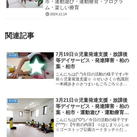
市・運動遊び・運動療育・プログラ
ム・楽しい療育
2024.11.14
関連記事
7月19日☆児童発達支援・放課後
未分類
等デイサービス・発達障害・柏の
葉・柏市
こんにちは(^.^)今日の活動の様子です♪午
前☆児童発達支援☆ ☆せいさく☆色識別
一本縄歩き☆さつまいもごろごろ☆さる
のぶらさがり午後☆放課後等デイサービ
ス☆ ☆風船運び☆しまわたり☆ケンケン
パーまた楽しく一緒に遊びましょう(^.^)
3月21日☆児童発達支援・放課後
未分類
等デイサービス・発達障害・柏の
葉・柏市・運動遊び・運動療育・
プログラム・楽しい療育
こんにちは(^O^)／今日の活動の様子です
(*^^*)✨【午前の内容】 ☆はじまりぷしゅ
☆ゴーストップ公園カードタッチ☆だる
まさんがころんだ☆ゴムひもジャンプで