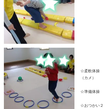
☆柔軟体操
（カメ）
☆準備体操
☆おつかい２