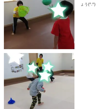
ょう(^.^)