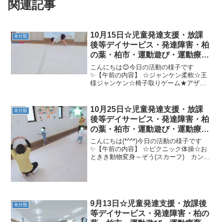
関連記事
10月15日☆児童発達支援・放課
未分類
後等デイサービス・発達障害・柏
の葉・柏市・運動遊び・運動療
育・プログラム・楽しい療育
こんにちは😊今日の活動の様子です
✨【午前の内容】 ☆ジャンケン柔軟☆王
様ジャンケン☆椅子取りゲーム★アザラ
シ→片足クマ歩き→カエルジャンプ→鉄
棒(すずめ→まえまわり)【午後の内容】
☆色指定反復横跳び☆スカーフキャッチ
10月25日☆児童発達支援・放課
未分類
→カエルのフープ渡り☆...
後等デイサービス・発達障害・柏
の葉・柏市・運動遊び・運動療
育・プログラム・楽しい療育
こんにちは(*^^*)今日の活動の様子です
✨【午前の内容】 ☆ピクニック体操☆お
ときき動物変身～ぞう(スカーフ) カンガ
ルー(ボール) リス(鈴)～☆ミニサーキッ
ト(10秒待つ→フープくぐり→前転)☆ドー
ナツバトンリレー★くもの巣くぐり→
凸...
9月13日☆児童発達支援・放課後
未分類
等デイサービス・発達障害・柏の