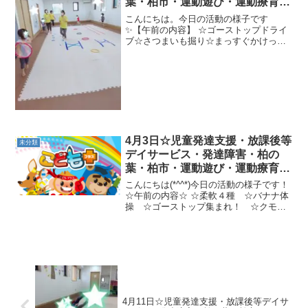
葉・柏市・運動遊び・運動療育・
プログラム・楽しい療育
こんにちは。今日の活動の様子です
✨【午前の内容】 ☆ゴーストップドライ
ブ☆さつまいも掘り☆まっすぐかけっこ
☆電車ごっこ(ラダー、ジャンプ、山登
り、トンネル、バランスストーン)★牛蛙
ジャンプ、うまわたり、トランポリン
【午後の内容】 ☆グーチョ...
4月3日☆児童発達支援・放課後等
未分類
デイサービス・発達障害・柏の
葉・柏市・運動遊び・運動療育・
プログラム・楽しい療育
こんにちは(*^^*)今日の活動の様子です！
☆午前の内容☆ ☆柔軟４種 ☆バナナ体
操 ☆ゴーストップ集まれ！ ☆クモの
巣果物合わ
せ
...
4月11日☆児童発達支援・放課後等デイサ