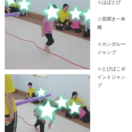
☆はばとび
☆音聞き一本
橋
☆カンガルー
ジャンプ
☆とびばこポ
イントジャン
プ