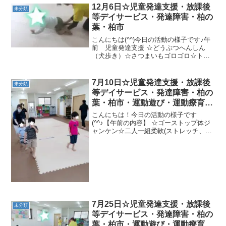
12月6日☆児童発達支援・放課後
未分類
等デイサービス・発達障害・柏の
葉・柏市
こんにちは(^^)今日の活動の様子です♪午
前 児童発達支援 ☆どうぶつへんしん
（犬歩き）☆さつまいもゴロゴロ☆トラ
ンポリンジャンプ☆指先の訓練午後 放
課後等デイサービス ☆ウシガエルジャン
プ☆カエルの一休み ジャンプ☆ゴー＆
7月10日☆児童発達支援・放課後
未分類
ストップからボー...
等デイサービス・発達障害・柏の
葉・柏市・運動遊び・運動療育・
プログラム・楽しい療育
こんにちは！今日の活動の様子です
(^^♪【午前の内容】 ☆ゴーストップ体ジ
ャンケン☆二人一組柔軟(ストレッチ、ア
ザラシ、かめ、かたつむり)☆ワッカあそ
びで引っ張りっこ、輪くぐり ☆布遊び
★バランスストーン、坂道さつまいもゴ
ロゴロ、バランス道...
7月25日☆児童発達支援・放課後
未分類
等デイサービス・発達障害・柏の
葉・柏市・運動遊び・運動療育・