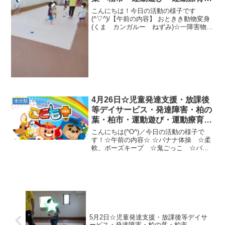
プログラム・楽しい療育
こんにちは！今日の活動の様子です
(^▽^)/【午前の内容】 おときき動物変身
(くま カンガルー ねずみ)☆一障害物本
橋～おかたずけ～★ひよこくもの巣くぐ
り→平均台くまあるき→バランスしまあ
るき→半円トンボのポーズ→サルのぶら
下がりキック☆マ...
4月26日☆児童発達支援・放課後
未分類
等デイサービス・発達障害・柏の
葉・柏市・運動遊び・運動療育・
プログラム・楽しい療育
こんにちは(^O^)／今日の活動の様子で
す！☆午前の内容☆ ☆バナナ体操 ☆柔
軟、ポーズキープ ☆鬼ごっこ ☆バラ
ンスボール相撲☆マットジャガイモゴロ
ゴロ、二本橋ひよこ歩き、フープジャン
プ、鉄棒すずめ☆ハンモックゆらゆら☆
午後の内容☆ ☆バ...
5月2日☆児童発達支援・放課後等デイサ
ービス・発達障害・柏の葉・柏市