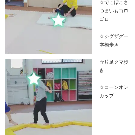
☆でこぼこさ
つまいもゴロ
ゴロ
☆ジグザグ一
本橋歩き
☆片足クマ歩
き
☆コーンオン
カップ