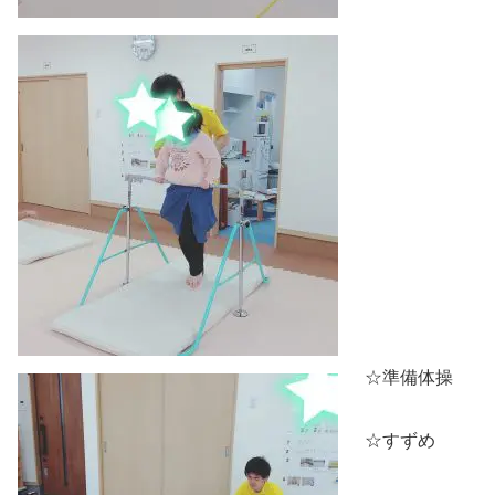
☆準備体操
☆すずめ