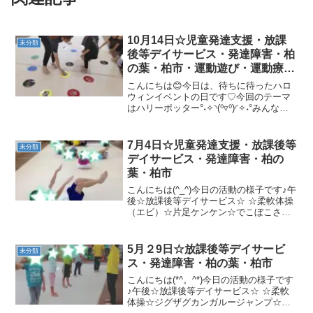
10月14日☆児童発達支援・放課
未分類
後等デイサービス・発達障害・柏
の葉・柏市・運動遊び・運動療
育・プログラム・楽しい療育
こんにちは😊今日は、待ちに待ったハロ
ウィンイベントの日です♡今回のテーマ
はハリーポッター°˖✧◝(⁰▿⁰)◜✧˖°みんな楽
しんでくれたかな～(*´з`)では！イベント
の様子をど～ぞ♡【午前】 【午後】 ★ハ
ロウィンイベント★！！無事に終了で...
7月4日☆児童発達支援・放課後等
未分類
デイサービス・発達障害・柏の
葉・柏市
こんにちは(^_^)今日の活動の様子です♪午
後☆放課後等デイサービス☆ ☆柔軟体操
（エビ）☆片足ケンケン☆でこぼこさつ
まいもゴロゴロ☆中当てまた楽しく一緒
に遊びましょう(*^_^*)
5月２9日☆放課後等デイサービ
未分類
ス・発達障害・柏の葉・柏市
こんにちは(*^。^*)今日の活動の様子です
♪午後☆放課後等デイサービス☆ ☆柔軟
体操☆ジグザグカンガルージャンプ☆ボ