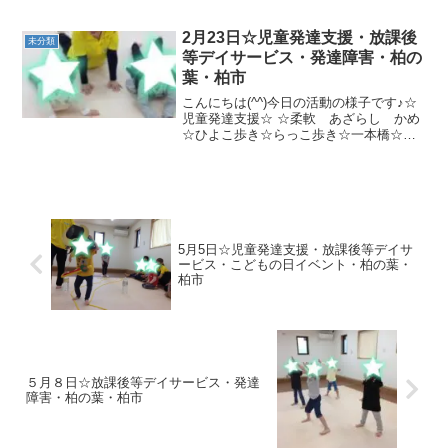
ールキャッチ☆クモの巣ごえ☆クマ歩き
☆ぺったんボール投げ6月24日（日）
10:00～11:00に柏の葉教室で体験会を行
2月23日☆児童発達支援・放課後
未分類
いま...
等デイサービス・発達障害・柏の
葉・柏市
こんにちは(^^)今日の活動の様子です♪☆
児童発達支援☆ ☆柔軟 あざらし かめ
☆ひよこ歩き☆らっこ歩き☆一本橋☆ト
ランポリンジャンプ ☆コーンオンカップ
☆指先の訓練☆放課後等デイサービス☆
☆ひよこ歩き☆さつまいもゴロゴロ☆ら
っこ歩き☆...
5月5日☆児童発達支援・放課後等デイサ
ービス・こどもの日イベント・柏の葉・
柏市
５月８日☆放課後等デイサービス・発達
障害・柏の葉・柏市