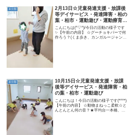
2月13日☆児童発達支援・放課後
未分類
等デイサービス・発達障害・柏の
葉・柏市・運動遊び・運動療育・
プログラム・楽しい療育
こんにちは(^▽^)/今日の活動の様子です
✨【午前の内容】 ☆グーチョキパーで何
作ろう？(くま歩き、カンガルージャン
プ、カニ歩き)☆リレー☆くま歩きで猟師
がきたぞー！！★マッチングでお買い
物、バランス平均台、グーパージャンプ
【午後の内容】 ...
10月15日☆児童発達支援・放課
未分類
後等デイサービス・発達障害・柏
の葉・柏市・運動遊び
こんにちは！今日の活動の様子です(*^^*)
【午前の内容】 ☆動物まねっこ柔軟☆と
んとんとん何の音？★平均台一本橋、カ
ンガルージャンプ、鉄棒猿のぶら下がり
【午後の内容】 ☆公園遊び今日もたくさ
ん運動しましたね✨また明日も頑張りま
しょう(^O...