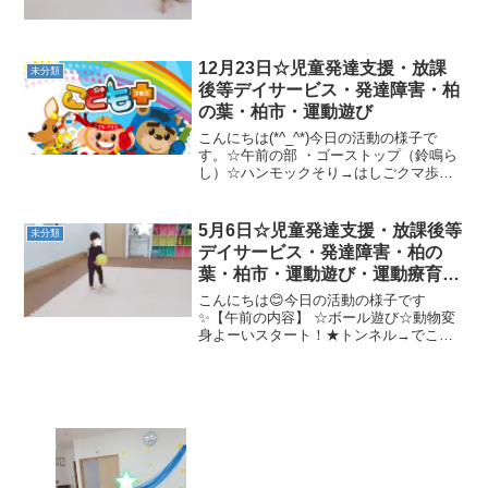
12月23日☆児童発達支援・放課
未分類
後等デイサービス・発達障害・柏
の葉・柏市・運動遊び
こんにちは(*^_^*)今日の活動の様子で
す。☆午前の部 ・ゴーストップ（鈴鳴ら
し）☆ハンモックそり→はしごクマ歩き
→跳び箱フープジャンプ→トンネル→カ
ップコーン色分けひよこ歩き・サンタさ
んが転んだ☆午後の部 ・柔軟体操（バラ
5月6日☆児童発達支援・放課後等
未分類
ンス4種）・大...
デイサービス・発達障害・柏の
葉・柏市・運動遊び・運動療育・
プログラム・楽しい療育
こんにちは😊今日の活動の様子です
✨【午前の内容】 ☆ボール遊び☆動物変
身よーいスタート！★トンネル→でこぼ
こ道→一本橋忍者切り→滑り台【午後の
内容】 ★のだしこども館今日もたくさん
運動しましたね🎵明日も頑張りましょう
(≧▽≦)