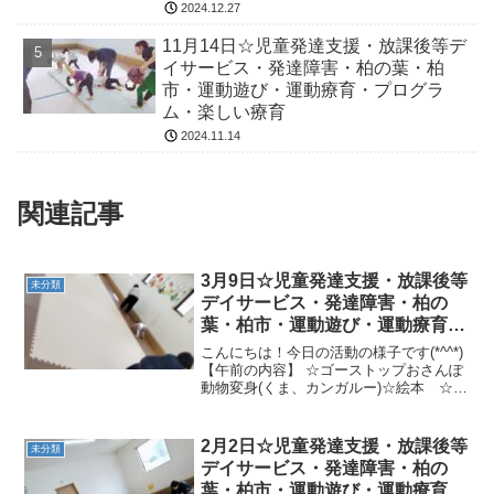
2024.12.27
11月14日☆児童発達支援・放課後等デ
イサービス・発達障害・柏の葉・柏
市・運動遊び・運動療育・プログラ
ム・楽しい療育
2024.11.14
関連記事
3月9日☆児童発達支援・放課後等
未分類
デイサービス・発達障害・柏の
葉・柏市・運動遊び・運動療育・
プログラム・楽しい療育
こんにちは！今日の活動の様子です(*^^*)
【午前の内容】 ☆ゴーストップおさんぽ
動物変身(くま、カンガルー)☆絵本 ☆わ
にわにのお風呂★一本橋チャレンジ！バ
ランス平均台、バランスパット→跳び箱
ポイントジャンプ【午後の内容】 ☆ゴー
2月2日☆児童発達支援・放課後等
未分類
ストップ...
デイサービス・発達障害・柏の
葉・柏市・運動遊び・運動療育・