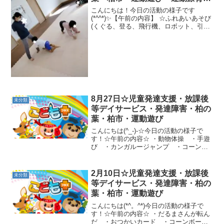
プログラム・楽しい療育
こんにちは！今日の活動の様子です
(*^^*)✨【午前の内容】 ☆ふれあいあそび
(くぐる、登る、飛行機、ロボット、引っ
張りっこ)☆キャッチボールシュート ☆
お買い物遊びクモの巣わに歩き、カード
合わせ、カンガルージャンプ★平均台一
本橋、熊歩き、...
8月27日☆児童発達支援・放課後
未分類
等デイサービス・発達障害・柏の
葉・柏市・運動遊び
こんにちは(^_-)-☆今日の活動の様子で
す！☆午前の内容☆ ・動物体操 ・手遊
び ・カンガルージャンプ ・コーンカ
ップ ・マット相撲 ・トランポリン・
カップタッチくま歩き ・犬歩き ・一
本橋☆午後の内容☆ ・反復横跳び ・じ
2月10日☆児童発達支援・放課後
未分類
ゃんけんグリコ...
等デイサービス・発達障害・柏の
葉・柏市・運動遊び
こんにちは(*^。^*)今日の活動の様子で
す！☆午前の内容☆ ・だるまさんが転ん
だ ・おつかいカード ・コーンボール