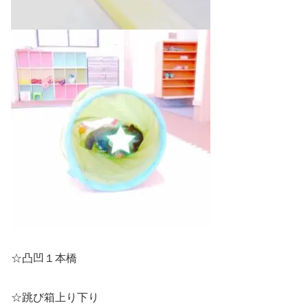
☆凸凹１本橋
☆跳び箱上り下り