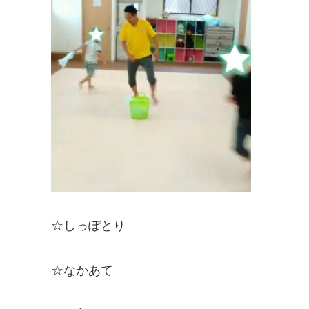
☆しっぽとり
☆なかあて