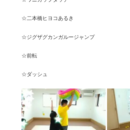
☆二本橋ヒヨコあるき
☆ジグザグカンガルージャンプ
☆前転
☆ダッシュ