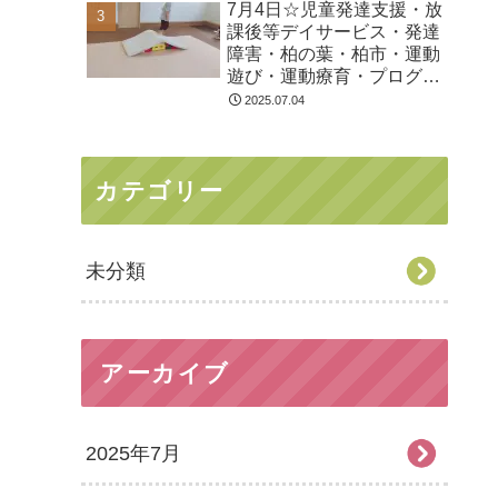
7月4日☆児童発達支援・放
課後等デイサービス・発達
障害・柏の葉・柏市・運動
遊び・運動療育・プログラ
ム・楽しい療育
2025.07.04
カテゴリー
未分類
アーカイブ
2025年7月