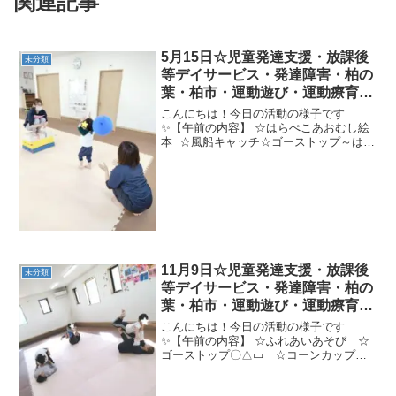
関連記事
5月15日☆児童発達支援・放課後
未分類
等デイサービス・発達障害・柏の
葉・柏市・運動遊び・運動療育・
プログラム・楽しい療育
こんにちは！今日の活動の様子です
✨【午前の内容】 ☆はらぺこあおむし絵
本 ☆風船キャッチ☆ゴーストップ～はら
ぺこあおむし～☆魔法のじゅうたんで色
分けボール入れ★トンネルくぐり→くも
のすワニくぐり→バランスパット渡り→
ヘビジャンプ→スカーフ...
11月9日☆児童発達支援・放課後
未分類
等デイサービス・発達障害・柏の
葉・柏市・運動遊び・運動療育・
プログラム・楽しい療育
こんにちは！今日の活動の様子です
✨【午前の内容】 ☆ふれあいあそび ☆
ゴーストップ〇△▭ ☆コーンカップ障
害物★かめコースター→坂道コロコロ→
ぶらさがり【午後の内容】 ☆ゴーストッ