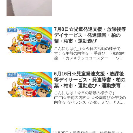
プ忍者切り ☆カラスとねずみ☆～先生
とボールで対決～(1)ボ...
7月8日☆児童発達支援・放課後等
未分類
デイサービス・発達障害・柏の
葉・柏市・運動遊び
こんにちは(^_-)-☆今日の活動の様子で
す！☆午前の内容☆ ・手遊び ・動物体
操 ・カメ＆ラッココースター ・ワニ
歩き ・クマ歩きくもの巣越え ・前転
（さつまいもゴロゴロ） ・島渡り ・
ウシガエルジャンプ（ぴょんぴょんジャ
6月16日☆児童発達支援・放課後
未分類
ンプ）・跳び箱（...
等デイサービス・発達障害・柏の
葉・柏市・運動遊び・運動療育・
プログラム・楽しい療育
こんにちは！今日の活動の様子です
(*^^*)☆午前の内容☆ ☆公園遊び☆午後の
内容☆ ☆バランス（かめ、えび、とん
ぼ、えんとつ）☆大きいグーチョキパ
ー ☆ジグザグかけっこ☆スキップだる
まさんがころんだ🌟新幹線クマ→のれん
くぐり→イモムシバラ...