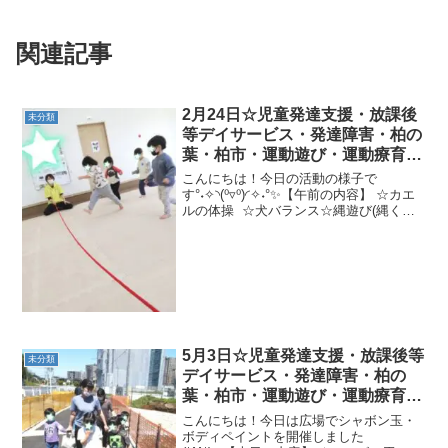
関連記事
2月24日☆児童発達支援・放課後
未分類
等デイサービス・発達障害・柏の
葉・柏市・運動遊び・運動療育・
プログラム・楽しい療育
こんにちは！今日の活動の様子で
す°˖✧◝(⁰▿⁰)◜✧˖°✨【午前の内容】 ☆カエ
ルの体操 ☆犬バランス☆縄遊び(縄くぐ
り 大繩くぐり へびにょろ)☆動物のお
引越し★背面ピーナツバランス→２本橋
後ろ歩き(1本橋後ろ歩き)→坂道ラッコ→
ラッ...
5月3日☆児童発達支援・放課後等
未分類
デイサービス・発達障害・柏の
葉・柏市・運動遊び・運動療育・
プログラム・楽しい療育
こんにちは！今日は広場でシャボン玉・
ボディペイントを開催しました