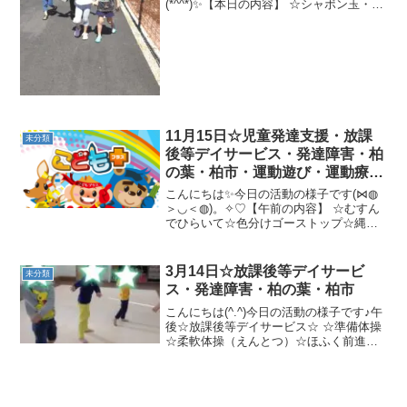
(*^^*)✨【本日の内容】 ☆シャボン玉・ボ
ディペイント☆今日はお天気にも恵ま
れ、楽しく遊ぶことができましたね✨ま
た明日も頑張りましょう(^O^)♪
11月15日☆児童発達支援・放課
未分類
後等デイサービス・発達障害・柏
の葉・柏市・運動遊び・運動療
育・プログラム・楽しい療育
こんにちは✨今日の活動の様子です(⋈◍
＞◡＜◍)。✧♡【午前の内容】 ☆むすん
でひらいて☆色分けゴーストップ☆縄遊
び☆しっぽ取り★10秒かくれんぼ→坂道
ゴロゴロ→滑り台→かめコースター→さ
るブランコ【午後の内容】 ☆柔軟体操4
3月14日☆放課後等デイサービ
未分類
種類(カメ、エ...
ス・発達障害・柏の葉・柏市
こんにちは(^.^)今日の活動の様子です♪午
後☆放課後等デイサービス☆ ☆準備体操
☆柔軟体操（えんとつ）☆ほふく前進☆
カンガルージャンプ☆一本橋歩き ☆コー
ンオンカップまた楽しく一緒に遊びまし
ょう(^.^)