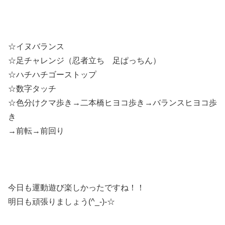
☆イヌバランス
☆足チャレンジ（忍者立ち 足ぱっちん）
☆ハチハチゴーストップ
☆数字タッチ
☆色分けクマ歩き→二本橋ヒヨコ歩き→バランスヒヨコ歩
き
→前転→前回り
今日も運動遊び楽しかったですね！！
明日も頑張りましょう(^_-)-☆