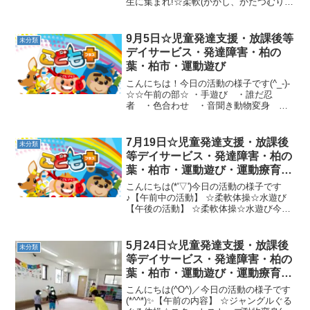
生に集まれ!☆柔軟(かかし、かたつむり、
飛行機)☆よーいスタート!!カンガルージ
ャンプ、★さつまいもゴロゴロ、足型歩
き、跳び箱ポイントジャンプ【午後の内
9月5日☆児童発達支援・放課後等
未分類
容】 ☆指定ジャン...
デイサービス・発達障害・柏の
葉・柏市・運動遊び
こんにちは！今日の活動の様子です(^_-)-
☆☆午前の部☆ ・手遊び ・誰だ忍
者 ・色合わせ ・音聞き動物変身 ・
カンガルージャンプ・ジグザグジャン
プ・クマ歩き ・クモ歩き・ヒヨコ歩
き・とび箱回転ジャンプ☆午後の部☆ ・
7月19日☆児童発達支援・放課後
未分類
音聞きボール集め～ど...
等デイサービス・発達障害・柏の
葉・柏市・運動遊び・運動療育・
プログラム・楽しい療育
こんにちは(*'▽')今日の活動の様子です
♪【午前中の活動】 ☆柔軟体操☆水遊び
【午後の活動】 ☆柔軟体操☆水遊び今日
は気温が高かったのでお外で水遊びをし
ました♪明日もまた頑張りましょう(*^^*)
5月24日☆児童発達支援・放課後
未分類
等デイサービス・発達障害・柏の
葉・柏市・運動遊び・運動療育・
プログラム・楽しい療育
こんにちは(^O^)／今日の活動の様子です
(*^^*)✨【午前の内容】 ☆ジャングルぐる