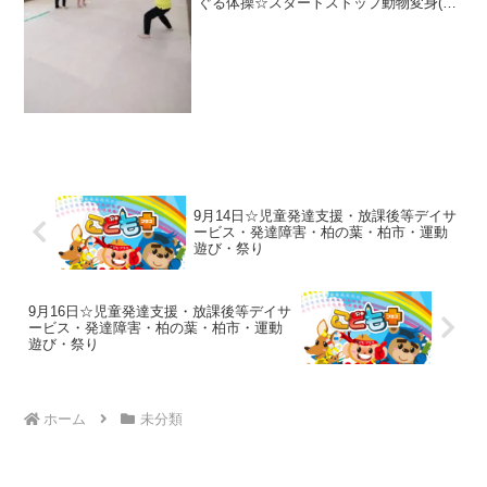
ぐる体操☆スタートストップ動物変身(ね
ずみ、うさぎ、くま)☆カンガルージャン
プ食べ物集め★クモの巣わに、さつまい
もごろごろ、綱渡り、バランスストー
ン、鉄...
9月14日☆児童発達支援・放課後等デイサ
ービス・発達障害・柏の葉・柏市・運動
遊び・祭り
9月16日☆児童発達支援・放課後等デイサ
ービス・発達障害・柏の葉・柏市・運動
遊び・祭り
ホーム
未分類