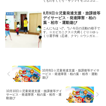
くものすくぐり・サツマイモゴロゴロ・
フープカエルジャンプ・手押し車コーン
倒し・スズメポイントじゃんぷ今日も楽
しく運動しましたねヽ(^。^)ノ明日も頑張
8月9日☆児童発達支援・放課後等
未分類
りましょう...
デイサービス・発達障害・柏の
葉・柏市・運動遊び
こんにちはヽ(^。^)ノ今日の活動の様子で
す。☆エビカニクス☆大縄くぐり☆ゆっ
くり選手権（忍者、クマ）☆ウシガエル
ジャンプ☆カップタッチワニ歩き☆あざ
ら玉入れ☆トランポリン ☆水遊び今日も
沢山運動を頑張りましたね！！！明日も
暑さに負けず頑張...
10月8日☆児童発達支援・放課後等デイサ
ービス・発達障害・柏の葉・柏市・運動
遊び
10月10日☆児童発達支援・放課後等デイ
サービス・発達障害・柏の葉・柏市・運
動遊び