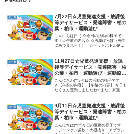
7月22日☆児童発達支援・放課後
未分類
等デイサービス・発達障害・柏の
葉・柏市・運動遊び
こんにちは(^_-)-☆今日の活動の様子で
す！☆午前の内容☆ ☆汽車ぽっぽ（先生
にあつまれー！） ☆ペットボトル倒し
☆カメコースター、さつまいもゴロゴ
ロ、カエルＯＲカンガルージャンプ、ト
ランポリン5回とび箱、ピーナッツバラン
11月27日☆児童発達支援・放課
未分類
スボール ☆カミ...
後等デイサービス・発達障害・柏
の葉・柏市・運動遊び・運動療
育・プログラム・楽しい療育
こんにちわ(^^♪今日の活動の様子です
♬【午前の内容】 【午後の内容】 今日も
たくさん運動しましたね✨また、来週も
頑張りましょう(*'▽')
9月11日☆児童発達支援・放課後
未分類
等デイサービス・発達障害・柏の
葉・柏市・運動遊び
こんにちは(^○^)今日の運動の様子です！
・ジャンケン柔軟・大根抜き・アザラシ