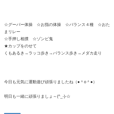
☆グーパー体操 ☆お指の体操 ☆バランス４種 ☆おた
まリレー
☆手押し相撲 ☆ゾンビ鬼
★カップをのせて
くもあるき→ラッコ歩き→バランス歩き→メダカ走り
今日も元気に運動遊び頑張りましたね（●＾o＾●）
明日も一緒に頑張りましょ～(^_-)-☆