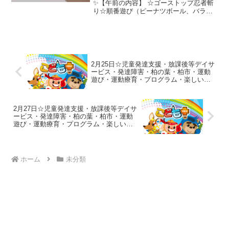
✨【午前の内容】 ☆ゴーストップ忍者斬
り☆順番遊び（ピーナツボール、バラン
スボール、椅子グルグル）★一本橋(踏み
切り)→クマ歩き→前転★しっぽ取り【午
後の内容】 ☆ふわふわ言葉とちくちくこ
とば☆筋トレ☆雑巾が...
2月25日☆児童発達支援・放課後等デイサ
ービス・発達障害・柏の葉・柏市・運動
遊び・運動療育・プログラム・楽しい療
育
2月27日☆児童発達支援・放課後等デイサ
ービス・発達障害・柏の葉・柏市・運動
遊び・運動療育・プログラム・楽しい療
育
ホーム
未分類