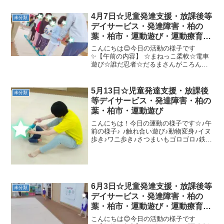
→カンガルージャンプ→跳び箱三段今日
も、楽しく運動しましたね(*^-^*)月曜日
4月7日☆児童発達支援・放課後等
未分類
も...
デイサービス・発達障害・柏の
葉・柏市・運動遊び・運動療育・
プログラム・楽しい療育
こんにちは😊今日の活動の様子です
✨【午前の内容】 ☆まねっこ柔軟☆電車
遊び☆誰だ忍者☆だるまさんがころんだ
★グーパージャンプ、トランポリン、２
本橋歩き、熊歩き【午後の内容】 ☆1列
あそび（歩く・スキップ・くま歩き）☆
5月13日☆児童発達支援・放課後
未分類
陣地おに★ラッコスター→...
等デイサービス・発達障害・柏の
葉・柏市・運動遊び
こんにちは！今日の運動の様子です☆♪午
前の様子♪ ♪触れ合い遊び♪動物変身♪イヌ
歩き♪ワニ歩き♪さつまいもゴロゴロ♪鉄棒
ぶら下がり♪フープ渡り♪一本橋歩き♪コー
ンオンカップ♪ジャングルジム☆☆午後の
様子☆☆ ☆柔軟体操☆カンガルージャン
プ☆...
6月3日☆児童発達支援・放課後等
未分類
デイサービス・発達障害・柏の
葉・柏市・運動遊び・運動療育・
プログラム・楽しい療育
こんにちは😊今日の活動の様子です