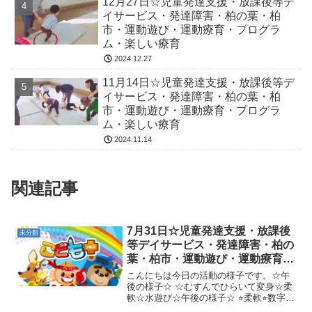
12月27日☆児童発達支援・放課後等デ
イサービス・発達障害・柏の葉・柏
市・運動遊び・運動療育・プログラ
ム・楽しい療育
2024.12.27
11月14日☆児童発達支援・放課後等デ
イサービス・発達障害・柏の葉・柏
市・運動遊び・運動療育・プログラ
ム・楽しい療育
2024.11.14
関連記事
7月31日☆児童発達支援・放課後
未分類
等デイサービス・発達障害・柏の
葉・柏市・運動遊び・運動療育・
プログラム・楽しい療育
こんにちは今日の活動の様子です。☆午
後の様子☆ ☆むすんでひらいて変身☆柔
軟☆水遊び☆午後の様子☆ ⭐︎柔軟⭐︎数字合
わせ⭐︎あざらしカップタッチ→二本橋くま